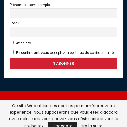
Prénom ou nom complet
Email
AtlasInfo
En continuant, vous acceptez la politique de confidentialité
Ce site Web utilise des cookies pour améliorer votre
expérience. Nous supposerons que vous êtes d'accord
Atlasinfo.fr : l'essentiel de l'actualité de la France et du
avec cela, mais vous pouvez vous désinscrire si vous le
Maghreb © Tous Droits Réservés - Atlasinfo- 2026
souhaitez.
J'accepte
Lire la suite
ATLASINFO