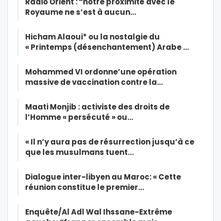
Radio Orient : “notre proximité avec le
Royaume ne s’est à aucun…
Hicham Alaoui* ou la nostalgie du
« Printemps (désenchantement) Arabe …
Mohammed VI ordonne’une opération
massive de vaccination contre la…
Maati Monjib : activiste des droits de
l’Homme « persécuté » ou…
« Il n’y aura pas de résurrection jusqu’à ce
que les musulmans tuent…
Dialogue inter-libyen au Maroc: « Cette
réunion constitue le premier…
Enquête/Al Adl Wal Ihssane-Extrême