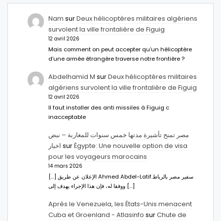
Nam
sur
Deux hélicoptères militaires algériens
survolent la ville frontalière de Figuig
12 avril 2026
Mais comment on peut accepter qu’un hélicoptère
d’une armée étrangère traverse notre frontière ?
Abdelhamid M
sur
Deux hélicoptères militaires
algériens survolent la ville frontalière de Figuig
12 avril 2026
Il faut installer des anti missiles à Figuig c
inacceptable
مصر تمنح تأشيرة مدتها خمس سنوات للمغاربة – نبض
اخبار
sur
Égypte: Une nouvelle option de visa
pour les voyageurs marocains
14 mars 2026
[…] الإعلان عن طريق Ahmed Abdel-Latifسفير مصر بالرباط.
ووفقا له، فإن هذا الإجراء يهدف إلى […]
Après le Venezuela, les États-Unis menacent
Cuba et Groenland - Atlasinfo
sur
Chute de