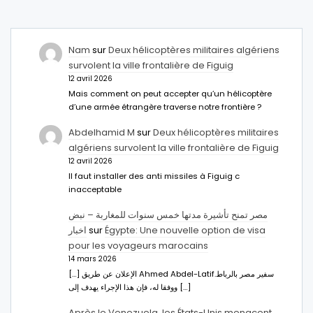
Nam
sur
Deux hélicoptères militaires algériens
survolent la ville frontalière de Figuig
12 avril 2026
Mais comment on peut accepter qu’un hélicoptère
d’une armée étrangère traverse notre frontière ?
Abdelhamid M
sur
Deux hélicoptères militaires
algériens survolent la ville frontalière de Figuig
12 avril 2026
Il faut installer des anti missiles à Figuig c
inacceptable
مصر تمنح تأشيرة مدتها خمس سنوات للمغاربة – نبض
اخبار
sur
Égypte: Une nouvelle option de visa
pour les voyageurs marocains
14 mars 2026
[…] الإعلان عن طريق Ahmed Abdel-Latifسفير مصر بالرباط.
ووفقا له، فإن هذا الإجراء يهدف إلى […]
Après le Venezuela, les États-Unis menacent