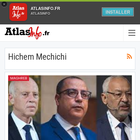
×
ATLASINFO.FR
INSTALLER
ATLASINFO
Hichem Mechichi
MAGHREB