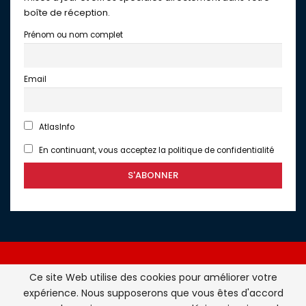
boîte de réception.
Prénom ou nom complet
Email
AtlasInfo
En continuant, vous acceptez la politique de confidentialité
Ce site Web utilise des cookies pour améliorer votre
expérience. Nous supposerons que vous êtes d'accord
Atlasinfo.fr : l'essentiel de l'actualité de la France et du