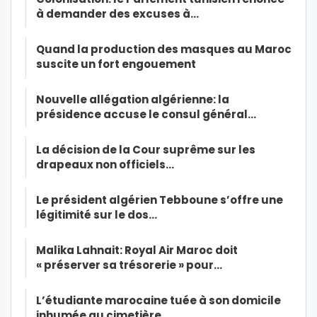
à demander des excuses à…
Quand la production des masques au Maroc
suscite un fort engouement
Nouvelle allégation algérienne: la
présidence accuse le consul général…
La décision de la Cour suprême sur les
drapeaux non officiels…
Le président algérien Tebboune s’offre une
légitimité sur le dos…
Malika Lahnait: Royal Air Maroc doit
« préserver sa trésorerie » pour…
L’étudiante marocaine tuée à son domicile
inhumée au cimetière…