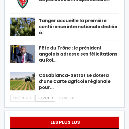
Tanger accueille la première
conférence internationale dédiée
à…
Fête du Trône : le président
angolais adresse ses félicitations
au Roi…
Casablanca-Settat se dotera
d’une Carte agricole régionale
pour…
PRÉCÉDENT
SUIVANT
1 De 30 845
LES PLUS LUS