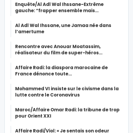
Enquête/Al Adl Wal Ihssane-Extrême
gauche: “frapper ensemble mais…
Al Adl Wal Ihssane, une Jamaa née dans
l’amertume
Rencontre avec Anouar Moatassim,
réalisateur du film de super-héros…
Affaire Radi: la diaspora marocaine de
France dénonce toute…
Mohammed VI insiste sur le civisme dans la
lutte contre le Coronavirus
Maroc/Affaire Omar Radi: la tribune de trop
pour Orient XXI
Affaire Radi/Viol: « Je sentais son odeur