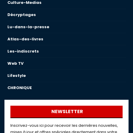
Culture-Medias
Décryptages
Lu-dans-la-presse
Atlas-des-livres
Les-indiscrets
Web TV
Lifestyle
CHRONIQUE
NEWSLETTER
Inscrivez-vous ici pour recevoir les dernières nouvelles,
mises à jour et offres spéciales directement dans votre