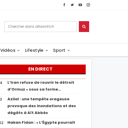
Vidéos
Lifestyle
Sport
EN DIRECT
L’Iran refuse de rouvrir le détroit
54
d’Ormuz « sous sa forme…
Azilal : une tempête orageuse
53
provoque des inondations et des
dégâts à Aït Abbès
Hakan Fidan : « L’Égypte pourrait
52