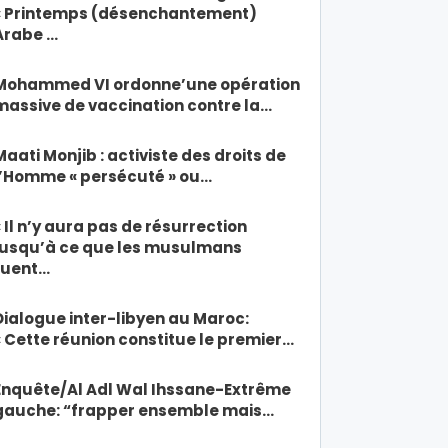
« Printemps (désenchantement)
Arabe …
Mohammed VI ordonne’une opération
massive de vaccination contre la…
Maati Monjib : activiste des droits de
l’Homme « persécuté » ou…
« Il n’y aura pas de résurrection
jusqu’à ce que les musulmans
tuent…
Dialogue inter-libyen au Maroc:
« Cette réunion constitue le premier…
Enquête/Al Adl Wal Ihssane-Extrême
gauche: “frapper ensemble mais…