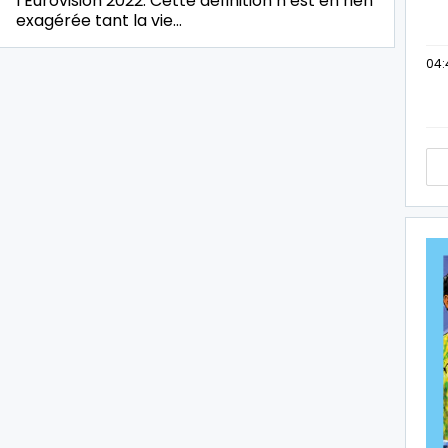
l’Eurovision 2022. Cette définition n’est en rien
exagérée tant la vie…
04: