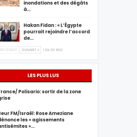
inondations et des dégâts
à…
Hakan Fidan : « L’Égypte
pourrait rejoindre l’accord
de…
RÉCÉDENT
SUIVANT
1 De 30 850
LES PLUS LUS
France/ Polisario: sortir de la zone
grise
Beur FM/Israël: Rose Ameziane
dénonce les « agissements
antisémites »…