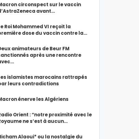
Macron circonspect sur le vaccin
d’AstraZeneca avant…
Le Roi Mohammed VI reçoit la
première dose du vaccin contre la…
Deux animateurs de Beur FM
sanctionnés après une rencontre
avec…
Les islamistes marocains rattrapés
par leurs contradictions
Macron énerve les Algériens
Radio Orient : “notre proximité avec le
Royaume ne s’est à aucun…
Hicham Alaoui* ou la nostalgie du