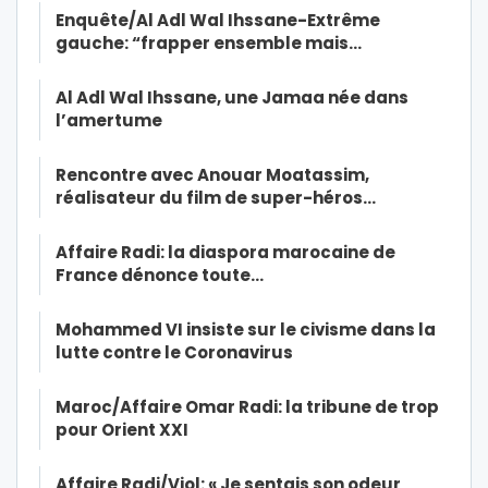
Enquête/Al Adl Wal Ihssane-Extrême
gauche: “frapper ensemble mais…
Al Adl Wal Ihssane, une Jamaa née dans
l’amertume
Rencontre avec Anouar Moatassim,
réalisateur du film de super-héros…
Affaire Radi: la diaspora marocaine de
France dénonce toute…
Mohammed VI insiste sur le civisme dans la
lutte contre le Coronavirus
Maroc/Affaire Omar Radi: la tribune de trop
pour Orient XXI
Affaire Radi/Viol: « Je sentais son odeur