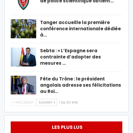
de police scientifique obtient…
Tanger accueille la première
conférence internationale dédiée
à…
Sebta : « L’Espagne sera
contrainte d’adopter des
mesures …
Fête du Trône : le président
angolais adresse ses félicitations
au Roi…
PRÉCÉDENT
SUIVANT
1 De 30 846
LES PLUS LUS