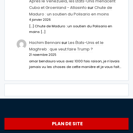
Après le Venezuela, les États-Unis menacent
Cuba et Groenland - Atlasinfo
sur
Chute de
Maduro : un soutien du Polisario en moins
4 janvier 2026
[…] Chute de Maduro : un soutien du Polisario en
moins […]
Hachim Bennani
sur
Les États-Unis et le
Maghreb : que veut faire Trump ?
21 novembre 2025
omar bendouro vous avez 1000 fois raison, je n'avais
jamais vu les choses de cette manière et je vous fait…
PLAN DE SITE