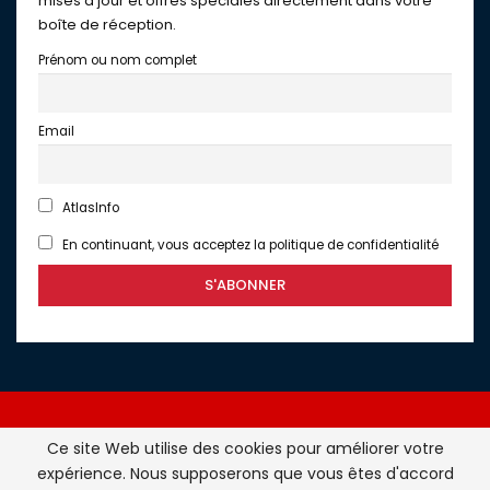
mises à jour et offres spéciales directement dans votre
boîte de réception.
Prénom ou nom complet
Email
AtlasInfo
En continuant, vous acceptez la politique de confidentialité
Ce site Web utilise des cookies pour améliorer votre
expérience. Nous supposerons que vous êtes d'accord
Atlasinfo.fr : l'essentiel de l'actualité de la France et du