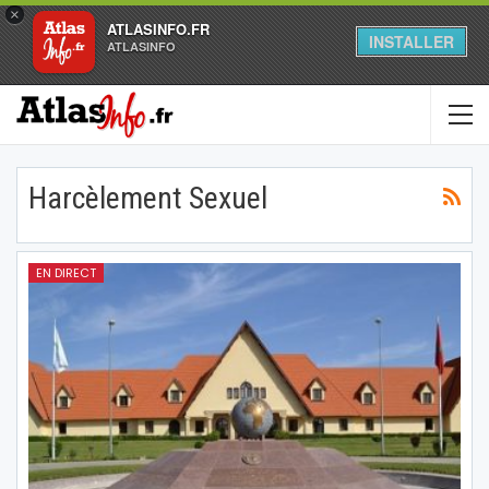
×
ATLASINFO.FR
INSTALLER
ATLASINFO
Harcèlement Sexuel
EN DIRECT