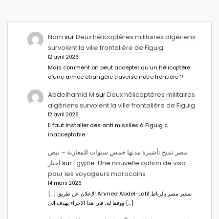
Nam
sur
Deux hélicoptères militaires algériens
survolent la ville frontalière de Figuig
12 avril 2026
Mais comment on peut accepter qu’un hélicoptère
d’une armée étrangère traverse notre frontière ?
Abdelhamid M
sur
Deux hélicoptères militaires
algériens survolent la ville frontalière de Figuig
12 avril 2026
Il faut installer des anti missiles à Figuig c
inacceptable
مصر تمنح تأشيرة مدتها خمس سنوات للمغاربة – نبض
اخبار
sur
Égypte: Une nouvelle option de visa
pour les voyageurs marocains
14 mars 2026
[…] الإعلان عن طريق Ahmed Abdel-Latifسفير مصر بالرباط.
ووفقا له، فإن هذا الإجراء يهدف إلى […]