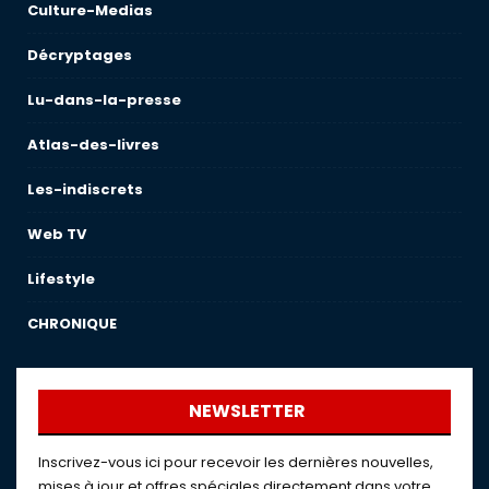
Culture-Medias
Décryptages
Lu-dans-la-presse
Atlas-des-livres
Les-indiscrets
Web TV
Lifestyle
CHRONIQUE
NEWSLETTER
Inscrivez-vous ici pour recevoir les dernières nouvelles,
mises à jour et offres spéciales directement dans votre