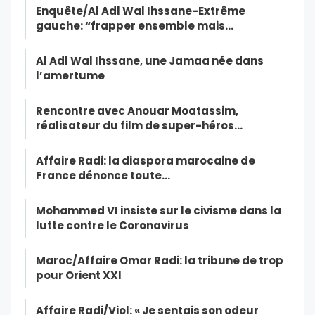
Enquête/Al Adl Wal Ihssane-Extrême
gauche: “frapper ensemble mais…
Al Adl Wal Ihssane, une Jamaa née dans
l’amertume
Rencontre avec Anouar Moatassim,
réalisateur du film de super-héros…
Affaire Radi: la diaspora marocaine de
France dénonce toute…
Mohammed VI insiste sur le civisme dans la
lutte contre le Coronavirus
Maroc/Affaire Omar Radi: la tribune de trop
pour Orient XXI
Affaire Radi/Viol: « Je sentais son odeur