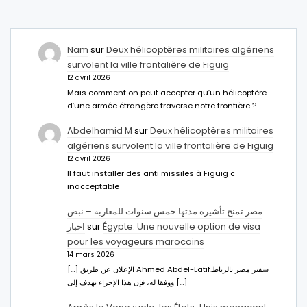
Nam
sur
Deux hélicoptères militaires algériens
survolent la ville frontalière de Figuig
12 avril 2026
Mais comment on peut accepter qu’un hélicoptère
d’une armée étrangère traverse notre frontière ?
Abdelhamid M
sur
Deux hélicoptères militaires
algériens survolent la ville frontalière de Figuig
12 avril 2026
Il faut installer des anti missiles à Figuig c
inacceptable
مصر تمنح تأشيرة مدتها خمس سنوات للمغاربة – نبض
اخبار
sur
Égypte: Une nouvelle option de visa
pour les voyageurs marocains
14 mars 2026
[…] الإعلان عن طريق Ahmed Abdel-Latifسفير مصر بالرباط.
ووفقا له، فإن هذا الإجراء يهدف إلى […]