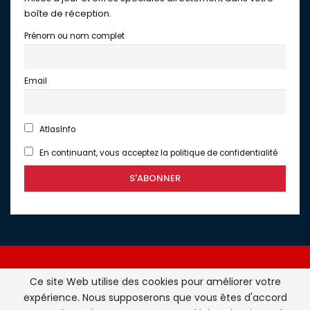
boîte de réception.
Prénom ou nom complet
Email
AtlasInfo
En continuant, vous acceptez la politique de confidentialité
Ce site Web utilise des cookies pour améliorer votre
expérience. Nous supposerons que vous êtes d'accord
Atlasinfo.fr : l'essentiel de l'actualité de la France et du