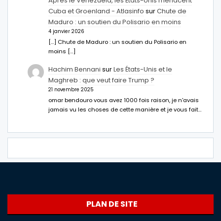
Après le Venezuela, les États-Unis menacent
Cuba et Groenland - Atlasinfo
sur
Chute de
Maduro : un soutien du Polisario en moins
4 janvier 2026
[…] Chute de Maduro : un soutien du Polisario en
moins […]
Hachim Bennani
sur
Les États-Unis et le
Maghreb : que veut faire Trump ?
21 novembre 2025
omar bendouro vous avez 1000 fois raison, je n'avais
jamais vu les choses de cette manière et je vous fait…
PLAN DE SITE