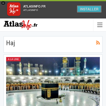
×
ATLASINFO.FR
INSTALLER
ATLASINFO
Haj
A LA UNE