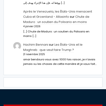
ووفقا له، فإن هذا الإجراء يهدف إلى […]
Après le Venezuela, les États-Unis menacent
Cuba et Groenland - Atlasinfo
sur
Chute de
Maduro : un soutien du Polisario en moins
4 janvier 2026
[…] Chute de Maduro : un soutien du Polisario en
moins […]
Hachim Bennani
sur
Les États-Unis et le
Maghreb : que veut faire Trump ?
21 novembre 2025
omar bendouro vous avez 1000 fois raison, je n'avais
jamais vu les choses de cette manière et je vous fait…