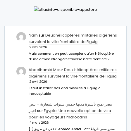
Nam
sur
Deux hélicoptères militaires algériens
survolent la ville frontalière de Figuig
12 avril 2026
Mais comment on peut accepter qu’un hélicoptère
d’une armée étrangère traverse notre frontière ?
Abdelhamid M
sur
Deux hélicoptères militaires
algériens survolent la ville frontalière de Figuig
12 avril 2026
Il faut installer des anti missiles à Figuig c
inacceptable
مصر تمنح تأشيرة مدتها خمس سنوات للمغاربة – نبض
اخبار
sur
Égypte: Une nouvelle option de visa
pour les voyageurs marocains
14 mars 2026
[…] الإعلان عن طريق Ahmed Abdel-Latifسفير مصر بالرباط.