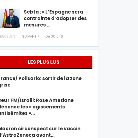
Sebta : « L’Espagne sera
contrainte d’adopter des
mesures …
RÉCÉDENT
SUIVANT
1 De 30 846
LES PLUS LUS
France/ Polisario: sortir de la zone
grise
Beur FM/Israël: Rose Ameziane
dénonce les « agissements
antisémites »…
Macron circonspect sur le vaccin
d’AstraZeneca avant…