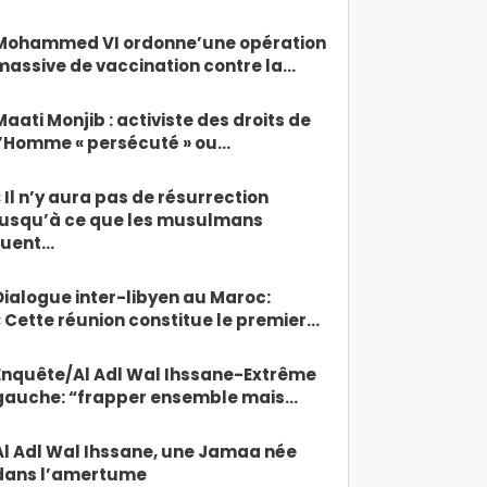
Mohammed VI ordonne’une opération
massive de vaccination contre la…
Maati Monjib : activiste des droits de
l’Homme « persécuté » ou…
« Il n’y aura pas de résurrection
jusqu’à ce que les musulmans
tuent…
Dialogue inter-libyen au Maroc:
« Cette réunion constitue le premier…
Enquête/Al Adl Wal Ihssane-Extrême
gauche: “frapper ensemble mais…
Al Adl Wal Ihssane, une Jamaa née
dans l’amertume