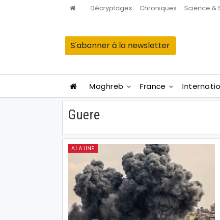
Décryptages
Chroniques
Science & 
S'abonner à la newsletter
Maghreb
France
Internati
Guere
A LA UNE