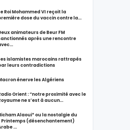
Le Roi Mohammed VI reçoit la
première dose du vaccin contre la…
Deux animateurs de Beur FM
sanctionnés après une rencontre
avec…
Les islamistes marocains rattrapés
par leurs contradictions
Macron énerve les Algériens
Radio Orient : “notre proximité avec le
Royaume ne s’est à aucun…
Hicham Alaoui* ou la nostalgie du
« Printemps (désenchantement)
Arabe …