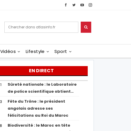
Vidéos
Lifestyle
Sport
EN DIRECT
Sûreté nationale : le Laboratoire
1
de police scientifique obtient…
Fête du Trône : le président
43
angolais adresse ses
félicitations au Roi du Maroc
Biodiversité : le Maroc en tête
38