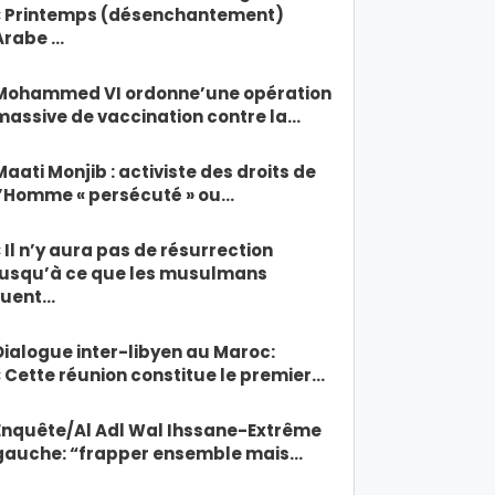
« Printemps (désenchantement)
Arabe …
Mohammed VI ordonne’une opération
massive de vaccination contre la…
Maati Monjib : activiste des droits de
l’Homme « persécuté » ou…
« Il n’y aura pas de résurrection
jusqu’à ce que les musulmans
tuent…
Dialogue inter-libyen au Maroc:
« Cette réunion constitue le premier…
Enquête/Al Adl Wal Ihssane-Extrême
gauche: “frapper ensemble mais…