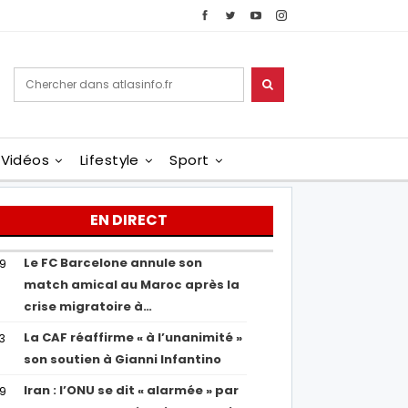
Vidéos
Lifestyle
Sport
EN DIRECT
Le FC Barcelone annule son
19
match amical au Maroc après la
crise migratoire à…
La CAF réaffirme « à l’unanimité »
13
son soutien à Gianni Infantino
Iran : l’ONU se dit « alarmée » par
29