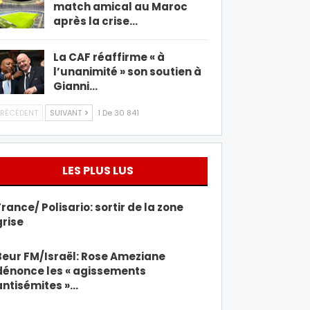
match amical au Maroc
après la crise…
La CAF réaffirme « à
l’unanimité » son soutien à
Gianni…
RÉCÉDENT
SUIVANT
1 De 30 841
LES PLUS LUS
France/ Polisario: sortir de la zone
grise
Beur FM/Israël: Rose Ameziane
dénonce les « agissements
antisémites »…