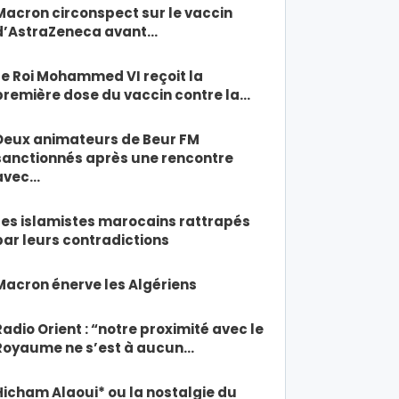
Macron circonspect sur le vaccin
d’AstraZeneca avant…
Le Roi Mohammed VI reçoit la
première dose du vaccin contre la…
Deux animateurs de Beur FM
sanctionnés après une rencontre
avec…
Les islamistes marocains rattrapés
par leurs contradictions
Macron énerve les Algériens
Radio Orient : “notre proximité avec le
Royaume ne s’est à aucun…
Hicham Alaoui* ou la nostalgie du