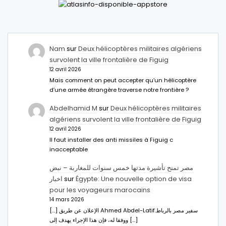
Nam
sur
Deux hélicoptères militaires algériens
survolent la ville frontalière de Figuig
12 avril 2026
Mais comment on peut accepter qu’un hélicoptère
d’une armée étrangère traverse notre frontière ?
Abdelhamid M
sur
Deux hélicoptères militaires
algériens survolent la ville frontalière de Figuig
12 avril 2026
Il faut installer des anti missiles à Figuig c
inacceptable
مصر تمنح تأشيرة مدتها خمس سنوات للمغاربة – نبض
اخبار
sur
Égypte: Une nouvelle option de visa
pour les voyageurs marocains
14 mars 2026
[…] الإعلان عن طريق Ahmed Abdel-Latifسفير مصر بالرباط.
ووفقا له، فإن هذا الإجراء يهدف إلى […]