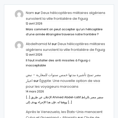
Nam
sur
Deux hélicoptères militaires algériens
survolent la ville frontalière de Figuig
12 avril 2026
Mais comment on peut accepter qu’un hélicoptère
d’une armée étrangère traverse notre frontière ?
Abdelhamid M
sur
Deux hélicoptères militaires
algériens survolent la ville frontalière de Figuig
12 avril 2026
Il faut installer des anti missiles à Figuig c
inacceptable
مصر تمنح تأشيرة مدتها خمس سنوات للمغاربة – نبض
اخبار
sur
Égypte: Une nouvelle option de visa
pour les voyageurs marocains
14 mars 2026
[…] الإعلان عن طريق Ahmed Abdel-Latifسفير مصر بالرباط.
ووفقا له، فإن هذا الإجراء يهدف إلى […]
Après le Venezuela, les États-Unis menacent
Cuba et Groenland - Atlasinfo
sur
Chute de