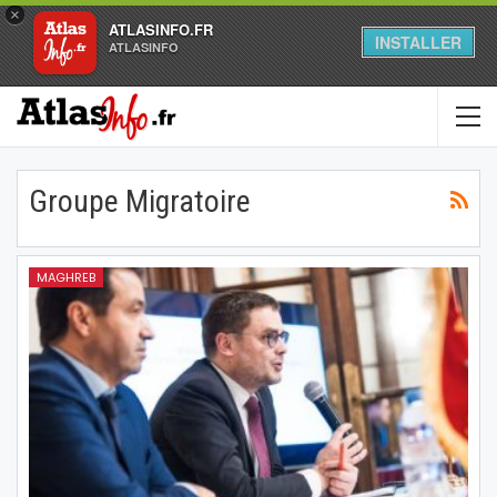
×
ATLASINFO.FR
INSTALLER
ATLASINFO
Groupe Migratoire
MAGHREB