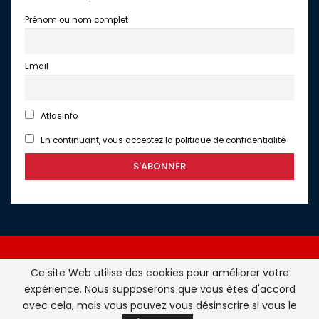
Prénom ou nom complet
Email
AtlasInfo
En continuant, vous acceptez la politique de confidentialité
Ce site Web utilise des cookies pour améliorer votre
expérience. Nous supposerons que vous êtes d'accord
Atlasinfo.fr : l'essentiel de l'actualité de la France et du
avec cela, mais vous pouvez vous désinscrire si vous le
Maghreb © Tous Droits Réservés - Atlasinfo- 2026