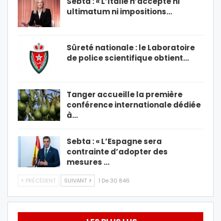
Sebta : « L’Italie n’accepte ni
ultimatum ni impositions…
Sûreté nationale : le Laboratoire
de police scientifique obtient…
Tanger accueille la première
conférence internationale dédiée
à…
Sebta : « L’Espagne sera
contrainte d’adopter des
mesures …
PRÉCÉDENT
SUIVANT
1 De 30 846