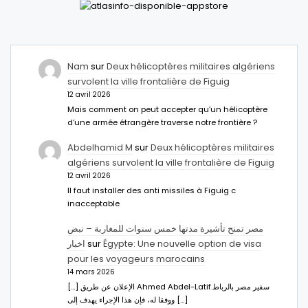
Nam
sur
Deux hélicoptères militaires algériens
survolent la ville frontalière de Figuig
12 avril 2026
Mais comment on peut accepter qu’un hélicoptère
d’une armée étrangère traverse notre frontière ?
Abdelhamid M
sur
Deux hélicoptères militaires
algériens survolent la ville frontalière de Figuig
12 avril 2026
Il faut installer des anti missiles à Figuig c
inacceptable
مصر تمنح تأشيرة مدتها خمس سنوات للمغاربة – نبض
اخبار
sur
Égypte: Une nouvelle option de visa
pour les voyageurs marocains
14 mars 2026
[…] الإعلان عن طريق Ahmed Abdel-Latifسفير مصر بالرباط.
ووفقا له، فإن هذا الإجراء يهدف إلى […]