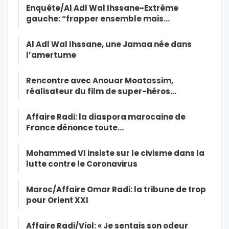
Enquête/Al Adl Wal Ihssane-Extrême
gauche: “frapper ensemble mais…
Al Adl Wal Ihssane, une Jamaa née dans
l’amertume
Rencontre avec Anouar Moatassim,
réalisateur du film de super-héros…
Affaire Radi: la diaspora marocaine de
France dénonce toute…
Mohammed VI insiste sur le civisme dans la
lutte contre le Coronavirus
Maroc/Affaire Omar Radi: la tribune de trop
pour Orient XXI
Affaire Radi/Viol: « Je sentais son odeur