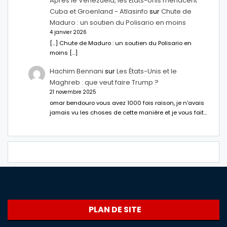
Après le Venezuela, les États-Unis menacent
Cuba et Groenland - Atlasinfo
sur
Chute de
Maduro : un soutien du Polisario en moins
4 janvier 2026
[…] Chute de Maduro : un soutien du Polisario en
moins […]
Hachim Bennani
sur
Les États-Unis et le
Maghreb : que veut faire Trump ?
21 novembre 2025
omar bendouro vous avez 1000 fois raison, je n'avais
jamais vu les choses de cette manière et je vous fait…
PLAN DE SITE