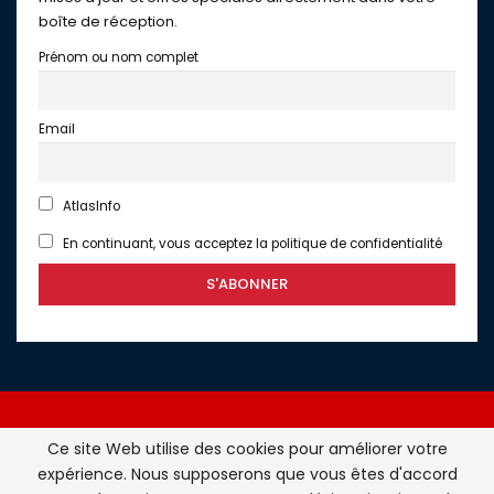
boîte de réception.
Prénom ou nom complet
Email
AtlasInfo
En continuant, vous acceptez la politique de confidentialité
Ce site Web utilise des cookies pour améliorer votre
expérience. Nous supposerons que vous êtes d'accord
Atlasinfo.fr : l'essentiel de l'actualité de la France et du