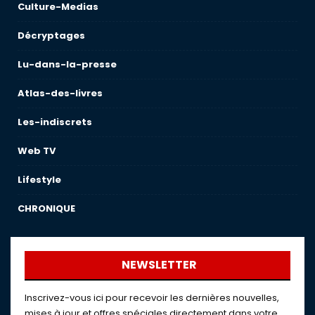
Culture-Medias
Décryptages
Lu-dans-la-presse
Atlas-des-livres
Les-indiscrets
Web TV
Lifestyle
CHRONIQUE
NEWSLETTER
Inscrivez-vous ici pour recevoir les dernières nouvelles,
mises à jour et offres spéciales directement dans votre