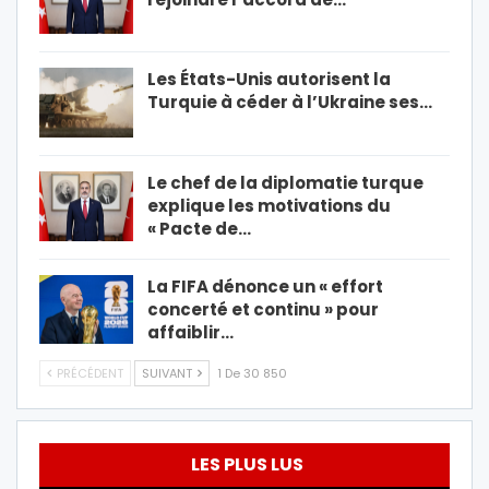
Les États-Unis autorisent la
Turquie à céder à l’Ukraine ses…
Le chef de la diplomatie turque
explique les motivations du
« Pacte de…
La FIFA dénonce un « effort
concerté et continu » pour
affaiblir…
PRÉCÉDENT
SUIVANT
1 De 30 850
LES PLUS LUS