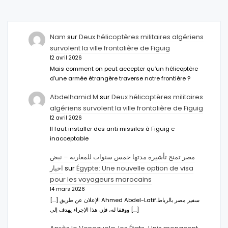
Nam
sur
Deux hélicoptères militaires algériens
survolent la ville frontalière de Figuig
12 avril 2026
Mais comment on peut accepter qu’un hélicoptère
d’une armée étrangère traverse notre frontière ?
Abdelhamid M
sur
Deux hélicoptères militaires
algériens survolent la ville frontalière de Figuig
12 avril 2026
Il faut installer des anti missiles à Figuig c
inacceptable
مصر تمنح تأشيرة مدتها خمس سنوات للمغاربة – نبض
اخبار
sur
Égypte: Une nouvelle option de visa
pour les voyageurs marocains
14 mars 2026
[…] الإعلان عن طريق Ahmed Abdel-Latifسفير مصر بالرباط.
ووفقا له، فإن هذا الإجراء يهدف إلى […]