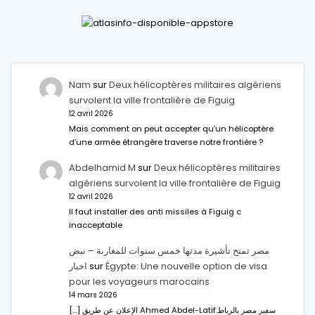
Nam
sur
Deux hélicoptères militaires algériens
survolent la ville frontalière de Figuig
12 avril 2026
Mais comment on peut accepter qu’un hélicoptère
d’une armée étrangère traverse notre frontière ?
Abdelhamid M
sur
Deux hélicoptères militaires
algériens survolent la ville frontalière de Figuig
12 avril 2026
Il faut installer des anti missiles à Figuig c
inacceptable
مصر تمنح تأشيرة مدتها خمس سنوات للمغاربة – نبض
اخبار
sur
Égypte: Une nouvelle option de visa
pour les voyageurs marocains
14 mars 2026
[…] الإعلان عن طريق Ahmed Abdel-Latifسفير مصر بالرباط.