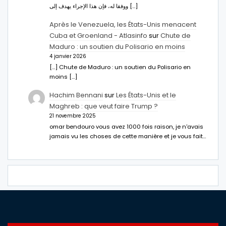
ووفقا له، فإن هذا الإجراء يهدف إلى […]
Après le Venezuela, les États-Unis menacent
Cuba et Groenland - Atlasinfo
sur
Chute de
Maduro : un soutien du Polisario en moins
4 janvier 2026
[…] Chute de Maduro : un soutien du Polisario en
moins […]
Hachim Bennani
sur
Les États-Unis et le
Maghreb : que veut faire Trump ?
21 novembre 2025
omar bendouro vous avez 1000 fois raison, je n'avais
jamais vu les choses de cette manière et je vous fait…