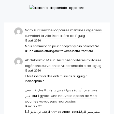
Nam
sur
Deux hélicoptères militaires algériens
survolent la ville frontalière de Figuig
12 avril 2026
Mais comment on peut accepter qu’un hélicoptère
d’une armée étrangère traverse notre frontière ?
Abdelhamid M
sur
Deux hélicoptères militaires
algériens survolent la ville frontalière de Figuig
12 avril 2026
Il faut installer des anti missiles à Figuig c
inacceptable
مصر تمنح تأشيرة مدتها خمس سنوات للمغاربة – نبض
اخبار
sur
Égypte: Une nouvelle option de visa
pour les voyageurs marocains
14 mars 2026
[…] الإعلان عن طريق Ahmed Abdel-Latifسفير مصر بالرباط.