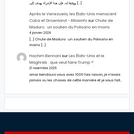
ووفقا له، فإن هذا الإجراء يهدف إلى […]
Après le Venezuela, les États-Unis menacent
Cuba et Groenland - Atlasinfo
sur
Chute de
Maduro : un soutien du Polisario en moins
4 janvier 2026
[…] Chute de Maduro : un soutien du Polisario en
moins […]
Hachim Bennani
sur
Les États-Unis et le
Maghreb : que veut faire Trump ?
21 novembre 2025
omar bendouro vous avez 1000 fois raison, je n'avais
jamais vu les choses de cette manière et je vous fait…