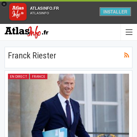
×
ATLASINFO.FR
INSTALLER
ATLASINFO
Franck Riester
EN DIRECT
FRANCE