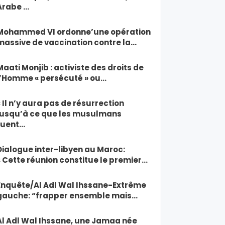
Arabe …
Mohammed VI ordonne’une opération
massive de vaccination contre la…
Maati Monjib : activiste des droits de
l’Homme « persécuté » ou…
« Il n’y aura pas de résurrection
jusqu’à ce que les musulmans
tuent…
Dialogue inter-libyen au Maroc:
« Cette réunion constitue le premier…
Enquête/Al Adl Wal Ihssane-Extrême
gauche: “frapper ensemble mais…
Al Adl Wal Ihssane, une Jamaa née