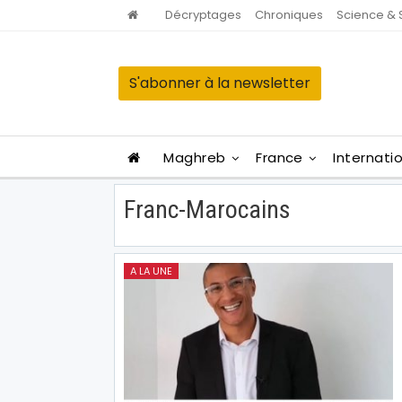
Décryptages
Chroniques
Science & 
S'abonner à la newsletter
Maghreb
France
Internati
Franc-Marocains
A LA UNE