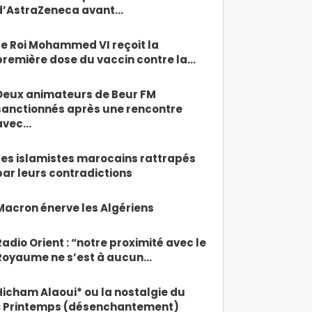
d’AstraZeneca avant…
Le Roi Mohammed VI reçoit la
première dose du vaccin contre la…
Deux animateurs de Beur FM
sanctionnés après une rencontre
avec…
Les islamistes marocains rattrapés
par leurs contradictions
Macron énerve les Algériens
Radio Orient : “notre proximité avec le
Royaume ne s’est à aucun…
Hicham Alaoui* ou la nostalgie du
« Printemps (désenchantement)