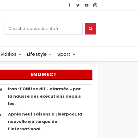
Vidéos
Lifestyle
Sport
EN DIRECT
Iran : l’ONU se dit « alarmée » par
29
la hausse des exécutions depuis
les…
Après neuf saisons à Liverpool, la
5
nouvelle vie turque de
l’international…