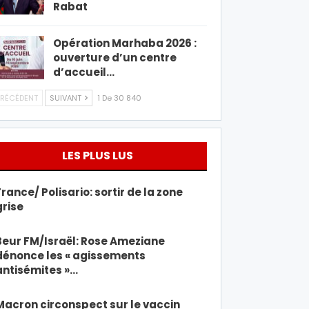
Rabat
Opération Marhaba 2026 :
ouverture d’un centre
d’accueil…
RÉCÉDENT
SUIVANT
1 De 30 840
LES PLUS LUS
France/ Polisario: sortir de la zone
grise
Beur FM/Israël: Rose Ameziane
dénonce les « agissements
antisémites »…
Macron circonspect sur le vaccin