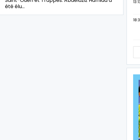
Saint-Ouen et Trappes. Abdelaziz Hamida a
13:1
été élu…
18:3