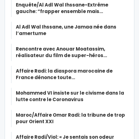
Enquête/Al Adl Wal Ihssane-Extrême
gauche: “frapper ensemble mais…
Al Adl Wal Ihssane, une Jamaa née dans
l’amertume
Rencontre avec Anouar Moatassim,
réalisateur du film de super-héros…
Affaire Radi: la diaspora marocaine de
France dénonce toute…
Mohammed VI insiste sur le civisme dans la
lutte contre le Coronavirus
Maroc/Affaire Omar Radi: la tribune de trop
pour Orient XXI
Affaire Radi/Viol: « Je sentais son odeur