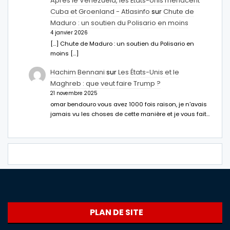
Après le Venezuela, les États-Unis menacent
Cuba et Groenland - Atlasinfo
sur
Chute de
Maduro : un soutien du Polisario en moins
4 janvier 2026
[…] Chute de Maduro : un soutien du Polisario en
moins […]
Hachim Bennani
sur
Les États-Unis et le
Maghreb : que veut faire Trump ?
21 novembre 2025
omar bendouro vous avez 1000 fois raison, je n'avais
jamais vu les choses de cette manière et je vous fait…
PLAN DE SITE