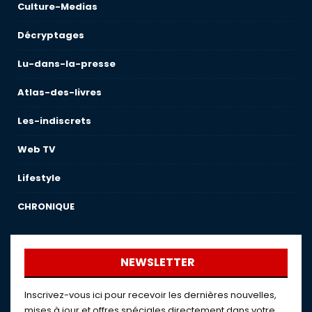
Culture-Medias
Décryptages
Lu-dans-la-presse
Atlas-des-livres
Les-indiscrets
Web TV
Lifestyle
CHRONIQUE
NEWSLETTER
Inscrivez-vous ici pour recevoir les dernières nouvelles,
mises à jour et offres spéciales directement dans votre