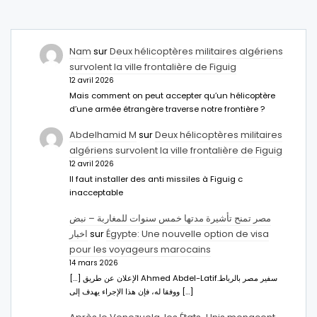
Nam
sur
Deux hélicoptères militaires algériens
survolent la ville frontalière de Figuig
12 avril 2026
Mais comment on peut accepter qu’un hélicoptère
d’une armée étrangère traverse notre frontière ?
Abdelhamid M
sur
Deux hélicoptères militaires
algériens survolent la ville frontalière de Figuig
12 avril 2026
Il faut installer des anti missiles à Figuig c
inacceptable
مصر تمنح تأشيرة مدتها خمس سنوات للمغاربة – نبض
اخبار
sur
Égypte: Une nouvelle option de visa
pour les voyageurs marocains
14 mars 2026
[…] الإعلان عن طريق Ahmed Abdel-Latifسفير مصر بالرباط.
ووفقا له، فإن هذا الإجراء يهدف إلى […]