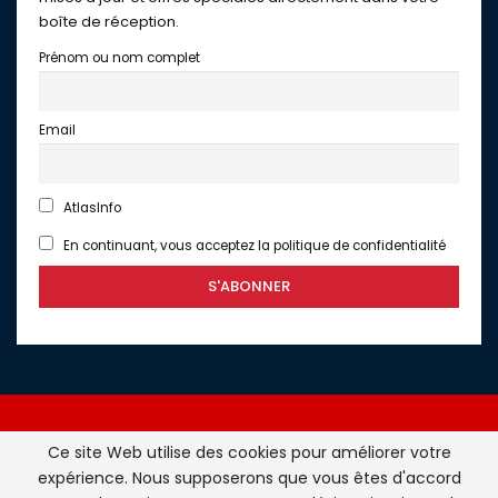
boîte de réception.
Prénom ou nom complet
Email
AtlasInfo
En continuant, vous acceptez la politique de confidentialité
Ce site Web utilise des cookies pour améliorer votre
expérience. Nous supposerons que vous êtes d'accord
Atlasinfo.fr : l'essentiel de l'actualité de la France et du