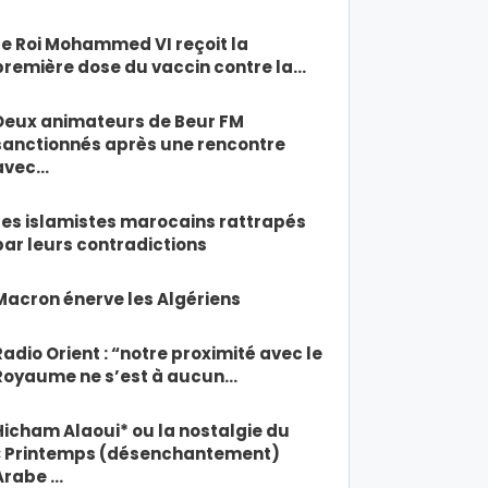
Le Roi Mohammed VI reçoit la
première dose du vaccin contre la…
Deux animateurs de Beur FM
sanctionnés après une rencontre
avec…
Les islamistes marocains rattrapés
par leurs contradictions
Macron énerve les Algériens
Radio Orient : “notre proximité avec le
Royaume ne s’est à aucun…
Hicham Alaoui* ou la nostalgie du
« Printemps (désenchantement)
Arabe …