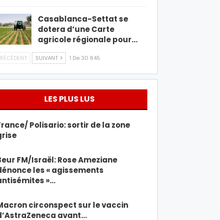
Casablanca-Settat se
dotera d’une Carte
agricole régionale pour…
RÉCÉDENT
SUIVANT
1 De 30 845
LES PLUS LUS
France/ Polisario: sortir de la zone
grise
Beur FM/Israël: Rose Ameziane
dénonce les « agissements
antisémites »…
Macron circonspect sur le vaccin
d’AstraZeneca avant…