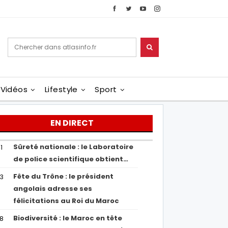
Vidéos
Lifestyle
Sport
EN DIRECT
Sûreté nationale : le Laboratoire
1
de police scientifique obtient…
Fête du Trône : le président
43
angolais adresse ses
félicitations au Roi du Maroc
Biodiversité : le Maroc en tête
38