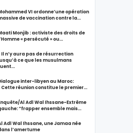
Mohammed VI ordonne’une opération
massive de vaccination contre la…
Maati Monjib : activiste des droits de
l’Homme « persécuté » ou…
« Il n’y aura pas de résurrection
jusqu’à ce que les musulmans
tuent…
Dialogue inter-libyen au Maroc:
« Cette réunion constitue le premier…
Enquête/Al Adl Wal Ihssane-Extrême
gauche: “frapper ensemble mais…
Al Adl Wal Ihssane, une Jamaa née
dans l’amertume