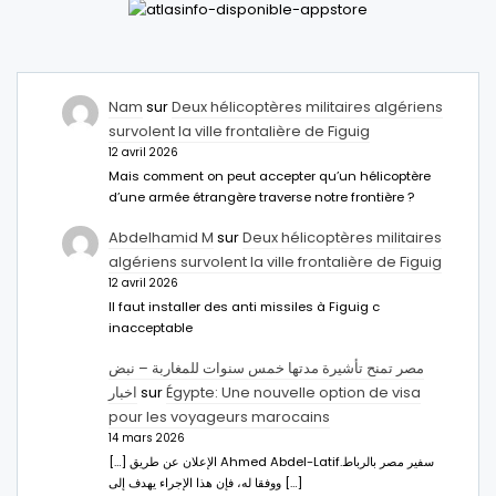
Nam
sur
Deux hélicoptères militaires algériens
survolent la ville frontalière de Figuig
12 avril 2026
Mais comment on peut accepter qu’un hélicoptère
d’une armée étrangère traverse notre frontière ?
Abdelhamid M
sur
Deux hélicoptères militaires
algériens survolent la ville frontalière de Figuig
12 avril 2026
Il faut installer des anti missiles à Figuig c
inacceptable
مصر تمنح تأشيرة مدتها خمس سنوات للمغاربة – نبض
اخبار
sur
Égypte: Une nouvelle option de visa
pour les voyageurs marocains
14 mars 2026
[…] الإعلان عن طريق Ahmed Abdel-Latifسفير مصر بالرباط.
ووفقا له، فإن هذا الإجراء يهدف إلى […]