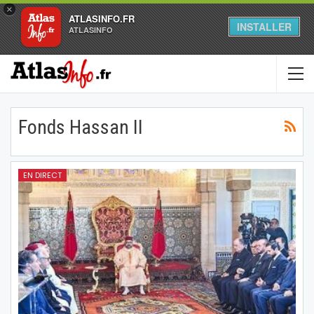
×
ATLASINFO.FR
INSTALLER
ATLASINFO
Fonds Hassan II
EN DIRECT