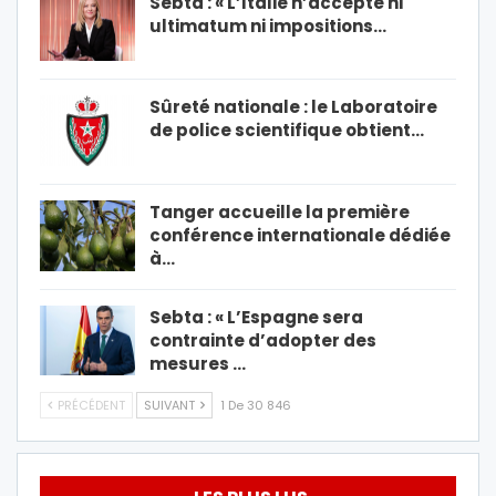
Sebta : « L’Italie n’accepte ni
ultimatum ni impositions…
Sûreté nationale : le Laboratoire
de police scientifique obtient…
Tanger accueille la première
conférence internationale dédiée
à…
Sebta : « L’Espagne sera
contrainte d’adopter des
mesures …
PRÉCÉDENT
SUIVANT
1 De 30 846