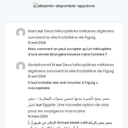
Nam
sur
Deux hélicoptères militaires algériens
survolent la ville frontalière de Figuig
12 avril 2026
Mais comment on peut accepter qu’un hélicoptère
d’une armée étrangère traverse notre frontière ?
Abdelhamid M
sur
Deux hélicoptères militaires
algériens survolent la ville frontalière de Figuig
12 avril 2026
Il faut installer des anti missiles à Figuig c
inacceptable
مصر تمنح تأشيرة مدتها خمس سنوات للمغاربة – نبض
اخبار
sur
Égypte: Une nouvelle option de visa
pour les voyageurs marocains
14 mars 2026
[…] الإعلان عن طريق Ahmed Abdel-Latifسفير مصر بالرباط.
ووفقا له، فإن هذا الإجراء يهدف إلى […]