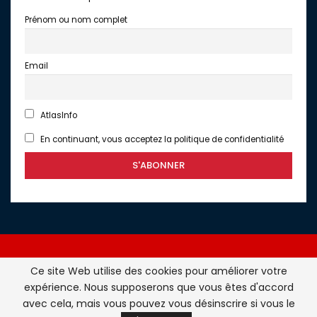
Prénom ou nom complet
Email
AtlasInfo
En continuant, vous acceptez la politique de confidentialité
Ce site Web utilise des cookies pour améliorer votre
expérience. Nous supposerons que vous êtes d'accord
Atlasinfo.fr : l'essentiel de l'actualité de la France et du
avec cela, mais vous pouvez vous désinscrire si vous le
Maghreb © Tous Droits Réservés - Atlasinfo- 2026