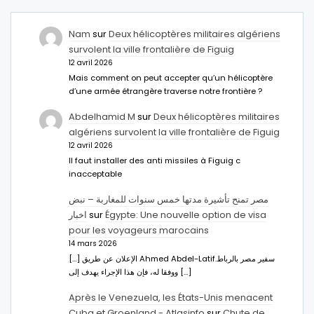
Nam
sur
Deux hélicoptères militaires algériens
survolent la ville frontalière de Figuig
12 avril 2026
Mais comment on peut accepter qu’un hélicoptère
d’une armée étrangère traverse notre frontière ?
Abdelhamid M
sur
Deux hélicoptères militaires
algériens survolent la ville frontalière de Figuig
12 avril 2026
Il faut installer des anti missiles à Figuig c
inacceptable
مصر تمنح تأشيرة مدتها خمس سنوات للمغاربة – نبض
اخبار
sur
Égypte: Une nouvelle option de visa
pour les voyageurs marocains
14 mars 2026
[…] الإعلان عن طريق Ahmed Abdel-Latifسفير مصر بالرباط.
ووفقا له، فإن هذا الإجراء يهدف إلى […]
Après le Venezuela, les États-Unis menacent
Cuba et Groenland - Atlasinfo
sur
Chute de