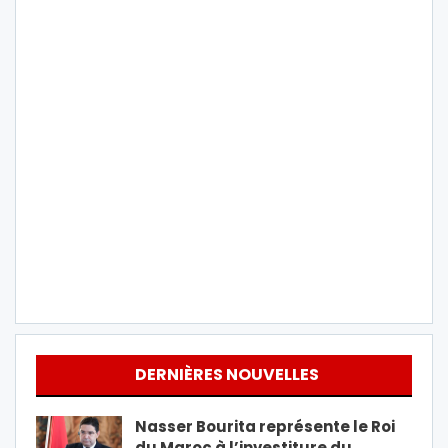
DERNIÈRES NOUVELLES
Nasser Bourita représente le Roi
du Maroc à l’investiture du…