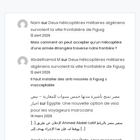
Nam
sur
Deux hélicoptères militaires algériens
survolent la ville frontalière de Figuig
12 avril 2026
Mais comment on peut accepter qu’un hélicoptère
d’une armée étrangère traverse notre frontière ?
Abdelhamid M
sur
Deux hélicoptères militaires
algériens survolent la ville frontalière de Figuig
12 avril 2026
Il faut installer des anti missiles à Figuig c
inacceptable
مصر تمنح تأشيرة مدتها خمس سنوات للمغاربة – نبض
اخبار
sur
Égypte: Une nouvelle option de visa
pour les voyageurs marocains
14 mars 2026
[…] الإعلان عن طريق Ahmed Abdel-Latifسفير مصر بالرباط.
ووفقا له، فإن هذا الإجراء يهدف إلى […]