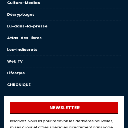
Culture-Medias
Décryptages
Lu-dans-la-presse
Atlas-des-livres
Les-indiscrets
Web TV
Lifestyle
CHRONIQUE
NEWSLETTER
Inscrivez-vous ici pour recevoir les dernières nouvelles,
mises à jour et offres spéciales directement dans votre