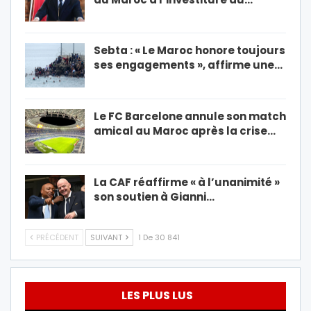
Sebta : « Le Maroc honore toujours
ses engagements », affirme une…
Le FC Barcelone annule son match
amical au Maroc après la crise…
La CAF réaffirme « à l’unanimité »
son soutien à Gianni…
PRÉCÉDENT
SUIVANT
1 De 30 841
LES PLUS LUS