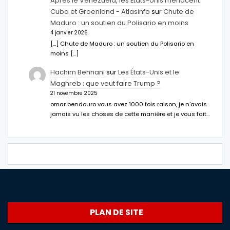
Après le Venezuela, les États-Unis menacent
Cuba et Groenland - Atlasinfo
sur
Chute de
Maduro : un soutien du Polisario en moins
4 janvier 2026
[…] Chute de Maduro : un soutien du Polisario en
moins […]
Hachim Bennani
sur
Les États-Unis et le
Maghreb : que veut faire Trump ?
21 novembre 2025
omar bendouro vous avez 1000 fois raison, je n'avais
jamais vu les choses de cette manière et je vous fait…
PLAN DE SITE