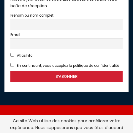
boîte de réception.
Prénom ou nom complet
Email
AtlasInfo
En continuant, vous acceptez la politique de confidentialité
Ce site Web utilise des cookies pour améliorer votre
expérience. Nous supposerons que vous êtes d'accord
Atlasinfo.fr : l'essentiel de l'actualité de la France et du