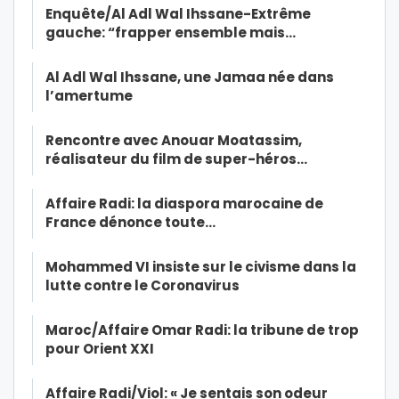
Enquête/Al Adl Wal Ihssane-Extrême
gauche: “frapper ensemble mais…
Al Adl Wal Ihssane, une Jamaa née dans
l’amertume
Rencontre avec Anouar Moatassim,
réalisateur du film de super-héros…
Affaire Radi: la diaspora marocaine de
France dénonce toute…
Mohammed VI insiste sur le civisme dans la
lutte contre le Coronavirus
Maroc/Affaire Omar Radi: la tribune de trop
pour Orient XXI
Affaire Radi/Viol: « Je sentais son odeur