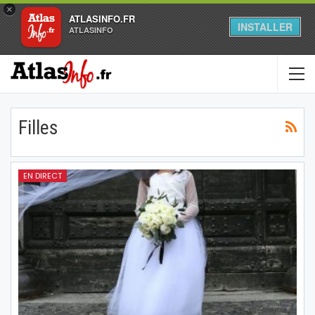
×
ATLASINFO.FR
INSTALLER
ATLASINFO
Filles
EN DIRECT