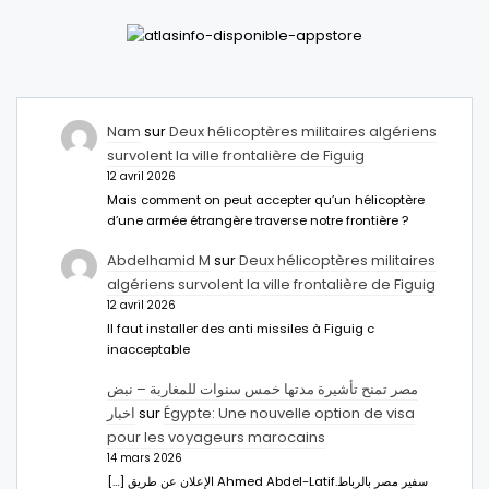
Nam
sur
Deux hélicoptères militaires algériens
survolent la ville frontalière de Figuig
12 avril 2026
Mais comment on peut accepter qu’un hélicoptère
d’une armée étrangère traverse notre frontière ?
Abdelhamid M
sur
Deux hélicoptères militaires
algériens survolent la ville frontalière de Figuig
12 avril 2026
Il faut installer des anti missiles à Figuig c
inacceptable
مصر تمنح تأشيرة مدتها خمس سنوات للمغاربة – نبض
اخبار
sur
Égypte: Une nouvelle option de visa
pour les voyageurs marocains
14 mars 2026
[…] الإعلان عن طريق Ahmed Abdel-Latifسفير مصر بالرباط.