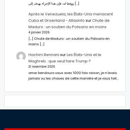
ووفقا له، فإن هذا الإجراء يهدف إلى […]
Après le Venezuela, les États-Unis menacent
Cuba et Groenland - Atlasinfo
sur
Chute de
Maduro : un soutien du Polisario en moins
4 janvier 2026
[…] Chute de Maduro : un soutien du Polisario en
moins […]
Hachim Bennani
sur
Les États-Unis et le
Maghreb : que veut faire Trump ?
21 novembre 2025
omar bendouro vous avez 1000 fois raison, je n'avais
jamais vu les choses de cette manière et je vous fait…