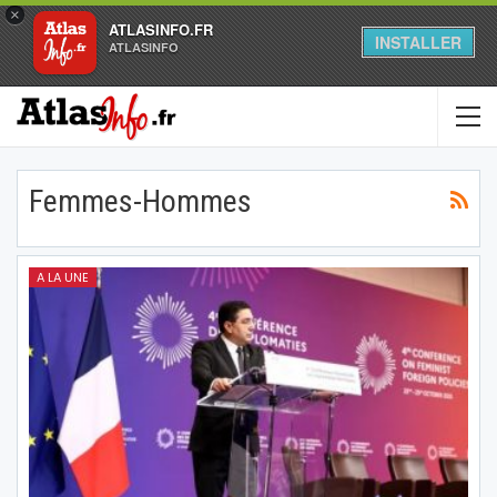
×
ATLASINFO.FR
INSTALLER
ATLASINFO
Femmes-Hommes
A LA UNE