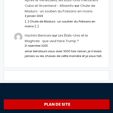
Après le Venezuela, les États-Unis menacent
Cuba et Groenland - Atlasinfo
sur
Chute de
Maduro : un soutien du Polisario en moins
4 janvier 2026
[…] Chute de Maduro : un soutien du Polisario en
moins […]
Hachim Bennani
sur
Les États-Unis et le
Maghreb : que veut faire Trump ?
21 novembre 2025
omar bendouro vous avez 1000 fois raison, je n'avais
jamais vu les choses de cette manière et je vous fait…
PLAN DE SITE