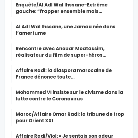
Enquête/Al Adl Wal Ihssane-Extrême
gauche: “frapper ensemble mais…
Al Adl Wal Ihssane, une Jamaa née dans
l’amertume
Rencontre avec Anouar Moatassim,
réalisateur du film de super-héros…
Affaire Radi: la diaspora marocaine de
France dénonce toute…
Mohammed VI insiste sur le civisme dans la
lutte contre le Coronavirus
Maroc/Affaire Omar Radi: la tribune de trop
pour Orient XXI
Affaire Radi/Viol: « Je sentais son odeur