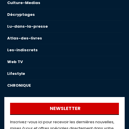
Culture-Medias
Décryptages
Lu-dans-la-presse
Atlas-des-livres
Les-indiscrets
Web TV
Lifestyle
CHRONIQUE
NEWSLETTER
Inscrivez-vous ici pour recevoir les dernières nouvelles,
mises à jour et offres spéciales directement dans votre