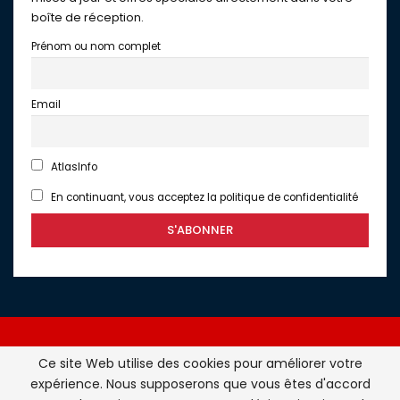
boîte de réception.
Prénom ou nom complet
Email
AtlasInfo
En continuant, vous acceptez la politique de confidentialité
Ce site Web utilise des cookies pour améliorer votre
expérience. Nous supposerons que vous êtes d'accord
Atlasinfo.fr : l'essentiel de l'actualité de la France et du