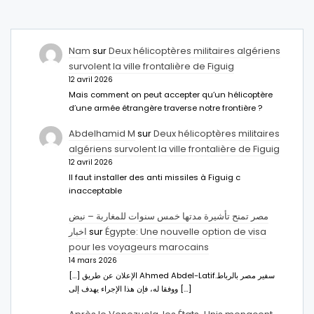
Nam
sur
Deux hélicoptères militaires algériens
survolent la ville frontalière de Figuig
12 avril 2026
Mais comment on peut accepter qu’un hélicoptère
d’une armée étrangère traverse notre frontière ?
Abdelhamid M
sur
Deux hélicoptères militaires
algériens survolent la ville frontalière de Figuig
12 avril 2026
Il faut installer des anti missiles à Figuig c
inacceptable
مصر تمنح تأشيرة مدتها خمس سنوات للمغاربة – نبض
اخبار
sur
Égypte: Une nouvelle option de visa
pour les voyageurs marocains
14 mars 2026
[…] الإعلان عن طريق Ahmed Abdel-Latifسفير مصر بالرباط.
ووفقا له، فإن هذا الإجراء يهدف إلى […]