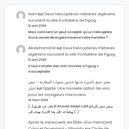
Nam
sur
Deux hélicoptères militaires algériens
survolent la ville frontalière de Figuig
12 avril 2026
Mais comment on peut accepter qu’un hélicoptère
d’une armée étrangère traverse notre frontière ?
Abdelhamid M
sur
Deux hélicoptères militaires
algériens survolent la ville frontalière de Figuig
12 avril 2026
Il faut installer des anti missiles à Figuig c
inacceptable
مصر تمنح تأشيرة مدتها خمس سنوات للمغاربة – نبض
اخبار
sur
Égypte: Une nouvelle option de visa
pour les voyageurs marocains
14 mars 2026
[…] الإعلان عن طريق Ahmed Abdel-Latifسفير مصر بالرباط.
ووفقا له، فإن هذا الإجراء يهدف إلى […]
Après le Venezuela, les États-Unis menacent
Cuba et Groenland - Atlasinfo
sur
Chute de