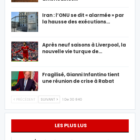
Iran : l’ONU se dit « alarmée » par
la hausse des exécutions…
Après neuf saisons à Liverpool, la
nouvelle vie turque de…
Fragilisé, Gianni Infantino tient
une réunion de crise à Rabat
PRÉCÉDENT
SUIVANT
1 De 30 840
LES PLUS LUS