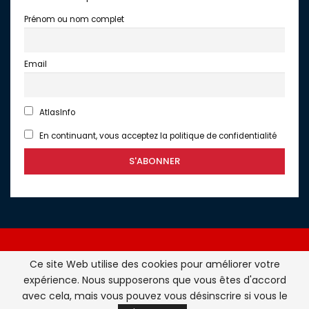
Prénom ou nom complet
Email
AtlasInfo
En continuant, vous acceptez la politique de confidentialité
Ce site Web utilise des cookies pour améliorer votre
expérience. Nous supposerons que vous êtes d'accord
Atlasinfo.fr : l'essentiel de l'actualité de la France et du
avec cela, mais vous pouvez vous désinscrire si vous le
Maghreb © Tous Droits Réservés - Atlasinfo- 2026