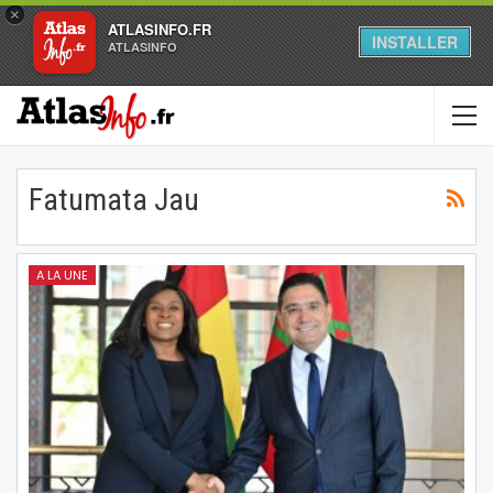
×
ATLASINFO.FR
INSTALLER
ATLASINFO
Fatumata Jau
A LA UNE