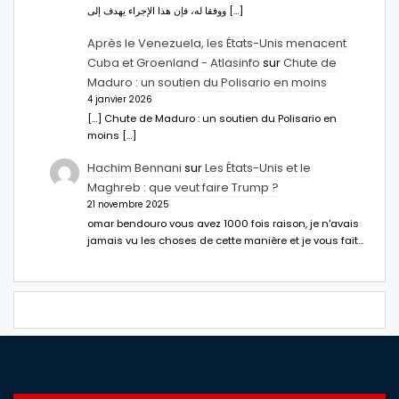
ووفقا له، فإن هذا الإجراء يهدف إلى […]
Après le Venezuela, les États-Unis menacent
Cuba et Groenland - Atlasinfo
sur
Chute de
Maduro : un soutien du Polisario en moins
4 janvier 2026
[…] Chute de Maduro : un soutien du Polisario en
moins […]
Hachim Bennani
sur
Les États-Unis et le
Maghreb : que veut faire Trump ?
21 novembre 2025
omar bendouro vous avez 1000 fois raison, je n'avais
jamais vu les choses de cette manière et je vous fait…