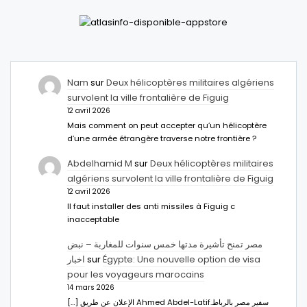
Nam
sur
Deux hélicoptères militaires algériens
survolent la ville frontalière de Figuig
12 avril 2026
Mais comment on peut accepter qu’un hélicoptère
d’une armée étrangère traverse notre frontière ?
Abdelhamid M
sur
Deux hélicoptères militaires
algériens survolent la ville frontalière de Figuig
12 avril 2026
Il faut installer des anti missiles à Figuig c
inacceptable
مصر تمنح تأشيرة مدتها خمس سنوات للمغاربة – نبض
اخبار
sur
Égypte: Une nouvelle option de visa
pour les voyageurs marocains
14 mars 2026
[…] الإعلان عن طريق Ahmed Abdel-Latifسفير مصر بالرباط.