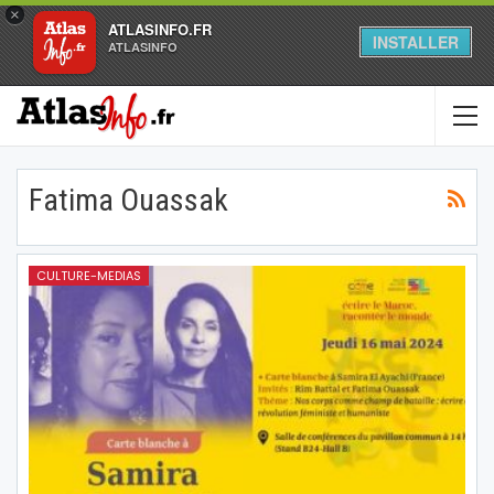
×
ATLASINFO.FR
INSTALLER
ATLASINFO
Fatima Ouassak
CULTURE-MEDIAS