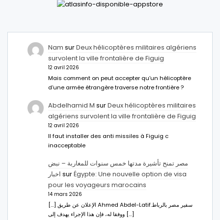
Nam
sur
Deux hélicoptères militaires algériens
survolent la ville frontalière de Figuig
12 avril 2026
Mais comment on peut accepter qu’un hélicoptère
d’une armée étrangère traverse notre frontière ?
Abdelhamid M
sur
Deux hélicoptères militaires
algériens survolent la ville frontalière de Figuig
12 avril 2026
Il faut installer des anti missiles à Figuig c
inacceptable
مصر تمنح تأشيرة مدتها خمس سنوات للمغاربة – نبض
اخبار
sur
Égypte: Une nouvelle option de visa
pour les voyageurs marocains
14 mars 2026
[…] الإعلان عن طريق Ahmed Abdel-Latifسفير مصر بالرباط.
ووفقا له، فإن هذا الإجراء يهدف إلى […]