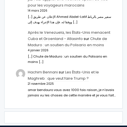
pour les voyageurs marocains
14 mars 2026
[…] الإعلان عن طريق Ahmed Abdel-Latifسفير مصر بالرباط.
ووفقا له، فإن هذا الإجراء يهدف إلى […]
Après le Venezuela, les États-Unis menacent
Cuba et Groenland - Atlasinfo
sur
Chute de
Maduro : un soutien du Polisario en moins
4 janvier 2026
[…] Chute de Maduro : un soutien du Polisario en
moins […]
Hachim Bennani
sur
Les États-Unis et le
Maghreb : que veut faire Trump ?
21 novembre 2025
omar bendouro vous avez 1000 fois raison, je n'avais
jamais vu les choses de cette manière et je vous fait…