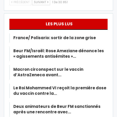
PRÉCÉDENT
SUIVANT
1 De 30 851
LES PLUS LUS
France/ Polisario: sortir de la zone grise
Beur FM/Israël: Rose Ameziane dénonce les
« agissements antisémites »…
Macron circonspect sur le vaccin
d’AstraZeneca avant…
Le Roi Mohammed VI reçoit la première dose
du vaccin contre la…
Deux animateurs de Beur FM sanctionnés
après une rencontre avec…