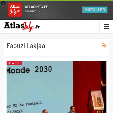
×
ATLASINFO.FR
INSTALLER
ATLASINFO
Faouzi Lakjaa
A LA UNE