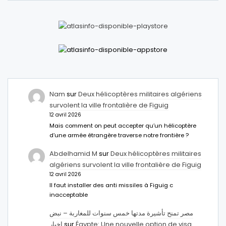
Nam
sur
Deux hélicoptères militaires algériens
survolent la ville frontalière de Figuig
12 avril 2026
Mais comment on peut accepter qu’un hélicoptère
d’une armée étrangère traverse notre frontière ?
Abdelhamid M
sur
Deux hélicoptères militaires
algériens survolent la ville frontalière de Figuig
12 avril 2026
Il faut installer des anti missiles à Figuig c
inacceptable
مصر تمنح تأشيرة مدتها خمس سنوات للمغاربة – نبض
اخبار
sur
Égypte: Une nouvelle option de visa