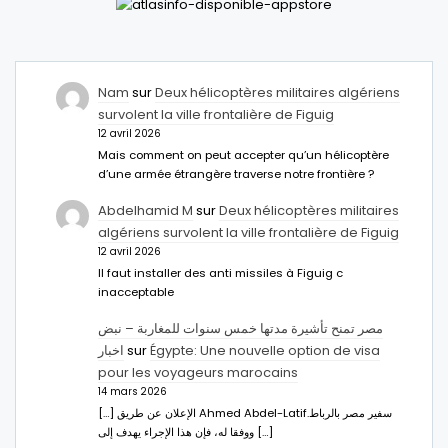
Nam
sur
Deux hélicoptères militaires algériens
survolent la ville frontalière de Figuig
12 avril 2026
Mais comment on peut accepter qu’un hélicoptère
d’une armée étrangère traverse notre frontière ?
Abdelhamid M
sur
Deux hélicoptères militaires
algériens survolent la ville frontalière de Figuig
12 avril 2026
Il faut installer des anti missiles à Figuig c
inacceptable
مصر تمنح تأشيرة مدتها خمس سنوات للمغاربة – نبض
اخبار
sur
Égypte: Une nouvelle option de visa
pour les voyageurs marocains
14 mars 2026
[…] الإعلان عن طريق Ahmed Abdel-Latifسفير مصر بالرباط.
ووفقا له، فإن هذا الإجراء يهدف إلى […]