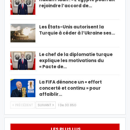
rejoindre l’accord de…
Les États-Unis autorisent la
Turquie à céder à l’Ukraine ses…
Le chef de la diplomatie turque
explique les motivations du
« Pacte de…
La FIFA dénonce un « effort
concerté et continu » pour
affaiblir…
PRÉCÉDENT
SUIVANT
1 De 30 850
LES PLUS LUS