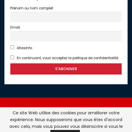
Prénom ou nom complet
Email
AtlasInfo
En continuant, vous acceptez la politique de confidentialité
Ce site Web utilise des cookies pour améliorer votre
expérience. Nous supposerons que vous êtes d'accord
Atlasinfo.fr : l'essentiel de l'actualité de la France et du
avec cela, mais vous pouvez vous désinscrire si vous le
Maghreb © Tous Droits Réservés - Atlasinfo- 2026