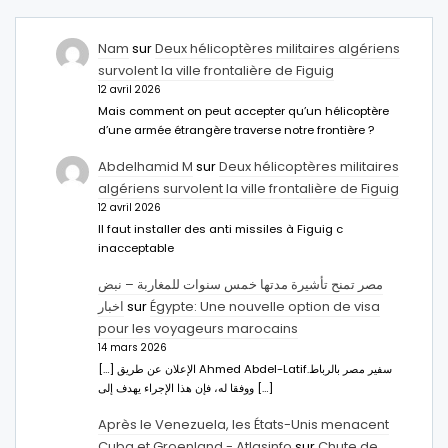
Nam
sur
Deux hélicoptères militaires algériens
survolent la ville frontalière de Figuig
12 avril 2026
Mais comment on peut accepter qu’un hélicoptère
d’une armée étrangère traverse notre frontière ?
Abdelhamid M
sur
Deux hélicoptères militaires
algériens survolent la ville frontalière de Figuig
12 avril 2026
Il faut installer des anti missiles à Figuig c
inacceptable
مصر تمنح تأشيرة مدتها خمس سنوات للمغاربة – نبض
اخبار
sur
Égypte: Une nouvelle option de visa
pour les voyageurs marocains
14 mars 2026
[…] الإعلان عن طريق Ahmed Abdel-Latifسفير مصر بالرباط.
ووفقا له، فإن هذا الإجراء يهدف إلى […]
Après le Venezuela, les États-Unis menacent
Cuba et Groenland - Atlasinfo
sur
Chute de