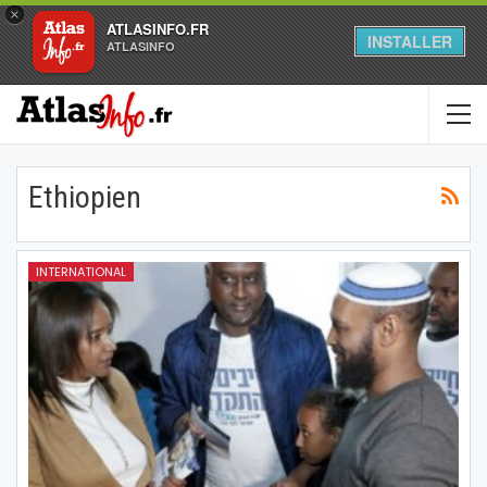
×
ATLASINFO.FR
INSTALLER
ATLASINFO
Ethiopien
INTERNATIONAL