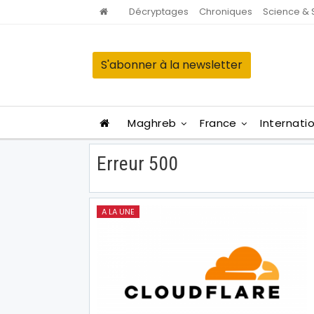
Décryptages
Chroniques
Science & 
S'abonner à la newsletter
Maghreb
France
Internati
Erreur 500
A LA UNE