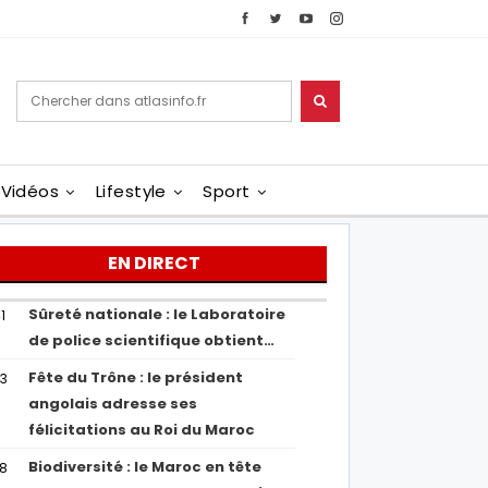
Vidéos
Lifestyle
Sport
EN DIRECT
Sûreté nationale : le Laboratoire
1
de police scientifique obtient…
Fête du Trône : le président
43
angolais adresse ses
félicitations au Roi du Maroc
Biodiversité : le Maroc en tête
38