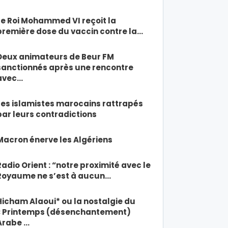
Le Roi Mohammed VI reçoit la
première dose du vaccin contre la…
Deux animateurs de Beur FM
sanctionnés après une rencontre
avec…
Les islamistes marocains rattrapés
par leurs contradictions
Macron énerve les Algériens
Radio Orient : “notre proximité avec le
Royaume ne s’est à aucun…
Hicham Alaoui* ou la nostalgie du
« Printemps (désenchantement)
Arabe …