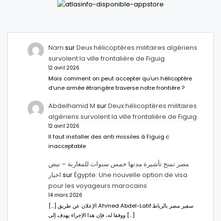
Nam
sur
Deux hélicoptères militaires algériens
survolent la ville frontalière de Figuig
12 avril 2026
Mais comment on peut accepter qu’un hélicoptère
d’une armée étrangère traverse notre frontière ?
Abdelhamid M
sur
Deux hélicoptères militaires
algériens survolent la ville frontalière de Figuig
12 avril 2026
Il faut installer des anti missiles à Figuig c
inacceptable
مصر تمنح تأشيرة مدتها خمس سنوات للمغاربة – نبض
اخبار
sur
Égypte: Une nouvelle option de visa
pour les voyageurs marocains
14 mars 2026
[…] الإعلان عن طريق Ahmed Abdel-Latifسفير مصر بالرباط.
ووفقا له، فإن هذا الإجراء يهدف إلى […]