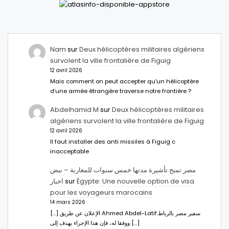
Nam
sur
Deux hélicoptères militaires algériens
survolent la ville frontalière de Figuig
12 avril 2026
Mais comment on peut accepter qu’un hélicoptère
d’une armée étrangère traverse notre frontière ?
Abdelhamid M
sur
Deux hélicoptères militaires
algériens survolent la ville frontalière de Figuig
12 avril 2026
Il faut installer des anti missiles à Figuig c
inacceptable
مصر تمنح تأشيرة مدتها خمس سنوات للمغاربة – نبض
اخبار
sur
Égypte: Une nouvelle option de visa
pour les voyageurs marocains
14 mars 2026
[…] الإعلان عن طريق Ahmed Abdel-Latifسفير مصر بالرباط.
ووفقا له، فإن هذا الإجراء يهدف إلى […]