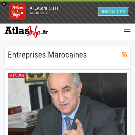
×
ATLASINFO.FR
INSTALLER
ATLASINFO
Entreprises Marocaines
A LA UNE