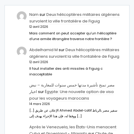
Nam
sur
Deux hélicoptères militaires algériens
survolent la ville frontalière de Figuig
12 avril 2026
Mais comment on peut accepter qu’un hélicoptère
d’une armée étrangère traverse notre frontière ?
Abdelhamid M
sur
Deux hélicoptères militaires
algériens survolent la ville frontalière de Figuig
12 avril 2026
Il faut installer des anti missiles à Figuig c
inacceptable
مصر تمنح تأشيرة مدتها خمس سنوات للمغاربة – نبض
اخبار
sur
Égypte: Une nouvelle option de visa
pour les voyageurs marocains
14 mars 2026
[…] الإعلان عن طريق Ahmed Abdel-Latifسفير مصر بالرباط.
ووفقا له، فإن هذا الإجراء يهدف إلى […]
Après le Venezuela, les États-Unis menacent
Cuba et Groenland - Atlasinfo
sur
Chute de