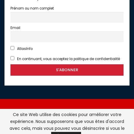
Prénom ou nom complet
Email
AtlasInfo
En continuant, vous acceptez la politique de confidentialité
Ce site Web utilise des cookies pour améliorer votre
expérience. Nous supposerons que vous êtes d'accord
Atlasinfo.fr : l'essentiel de l'actualité de la France et du
avec cela, mais vous pouvez vous désinscrire si vous le
Maghreb © Tous Droits Réservés - Atlasinfo- 2026