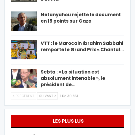
Netanyahou rejette le document
en 15 points sur Gaza
VTT : le Marocain Ibrahim Sabbahi
remporte le Grand Prix « Chantal…
Sebta : « La situation est
absolument intenable », le
président de…
PRÉCÉDENT
SUIVANT
1 De 30 851
LES PLUS LUS