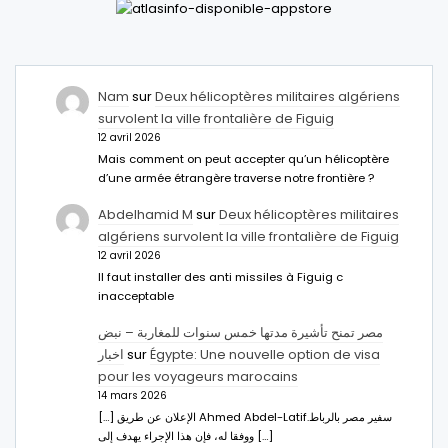
Nam
sur
Deux hélicoptères militaires algériens
survolent la ville frontalière de Figuig
12 avril 2026
Mais comment on peut accepter qu’un hélicoptère
d’une armée étrangère traverse notre frontière ?
Abdelhamid M
sur
Deux hélicoptères militaires
algériens survolent la ville frontalière de Figuig
12 avril 2026
Il faut installer des anti missiles à Figuig c
inacceptable
مصر تمنح تأشيرة مدتها خمس سنوات للمغاربة – نبض
اخبار
sur
Égypte: Une nouvelle option de visa
pour les voyageurs marocains
14 mars 2026
[…] الإعلان عن طريق Ahmed Abdel-Latifسفير مصر بالرباط.
ووفقا له، فإن هذا الإجراء يهدف إلى […]