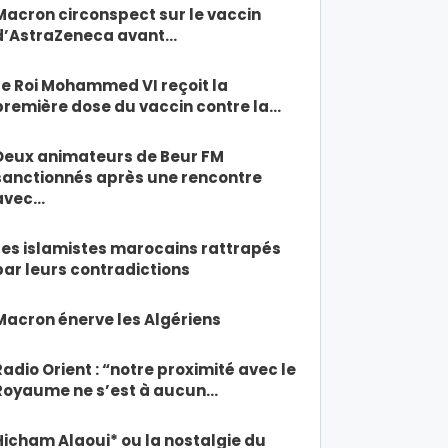
Macron circonspect sur le vaccin
d’AstraZeneca avant…
Le Roi Mohammed VI reçoit la
première dose du vaccin contre la…
Deux animateurs de Beur FM
sanctionnés après une rencontre
avec…
Les islamistes marocains rattrapés
par leurs contradictions
Macron énerve les Algériens
Radio Orient : “notre proximité avec le
Royaume ne s’est à aucun…
Hicham Alaoui* ou la nostalgie du