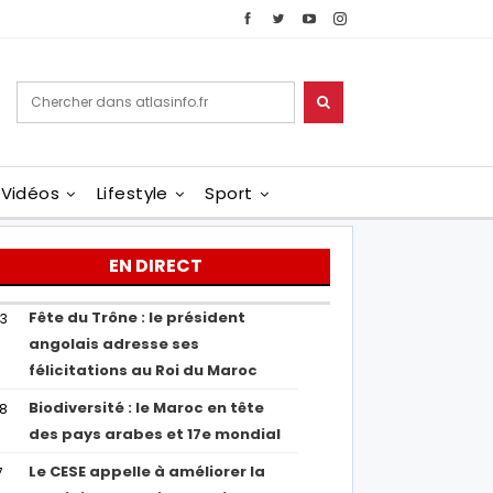
Vidéos
Lifestyle
Sport
EN DIRECT
Fête du Trône : le président
43
angolais adresse ses
félicitations au Roi du Maroc
Biodiversité : le Maroc en tête
38
des pays arabes et 17e mondial
Le CESE appelle à améliorer la
7