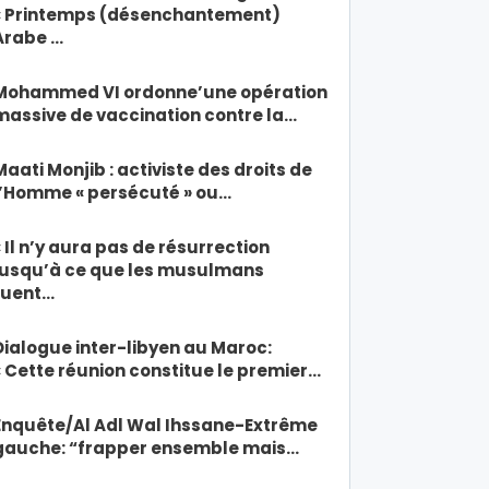
« Printemps (désenchantement)
Arabe …
Mohammed VI ordonne’une opération
massive de vaccination contre la…
Maati Monjib : activiste des droits de
l’Homme « persécuté » ou…
« Il n’y aura pas de résurrection
jusqu’à ce que les musulmans
tuent…
Dialogue inter-libyen au Maroc:
« Cette réunion constitue le premier…
Enquête/Al Adl Wal Ihssane-Extrême
gauche: “frapper ensemble mais…