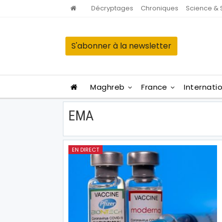
Décryptages
Chroniques
Science & 
S'abonner à la newsletter
Maghreb
France
Internati
EMA
EN DIRECT