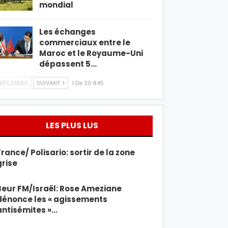
mondial
Les échanges
commerciaux entre le
Maroc et le Royaume-Uni
dépassent 5…
RÉCÉDENT
SUIVANT
1 De 30 845
LES PLUS LUS
France/ Polisario: sortir de la zone
grise
Beur FM/Israël: Rose Ameziane
dénonce les « agissements
antisémites »…