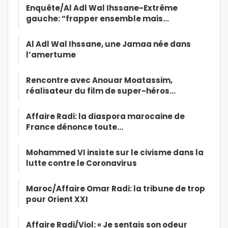
Enquête/Al Adl Wal Ihssane-Extrême
gauche: “frapper ensemble mais…
Al Adl Wal Ihssane, une Jamaa née dans
l’amertume
Rencontre avec Anouar Moatassim,
réalisateur du film de super-héros…
Affaire Radi: la diaspora marocaine de
France dénonce toute…
Mohammed VI insiste sur le civisme dans la
lutte contre le Coronavirus
Maroc/Affaire Omar Radi: la tribune de trop
pour Orient XXI
Affaire Radi/Viol: « Je sentais son odeur