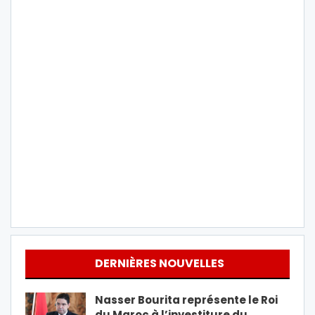
DERNIÈRES NOUVELLES
Nasser Bourita représente le Roi
du Maroc à l’investiture du…