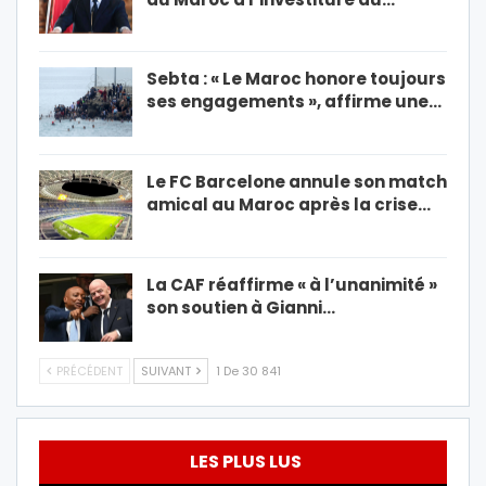
Sebta : « Le Maroc honore toujours
ses engagements », affirme une…
Le FC Barcelone annule son match
amical au Maroc après la crise…
La CAF réaffirme « à l’unanimité »
son soutien à Gianni…
PRÉCÉDENT
SUIVANT
1 De 30 841
LES PLUS LUS