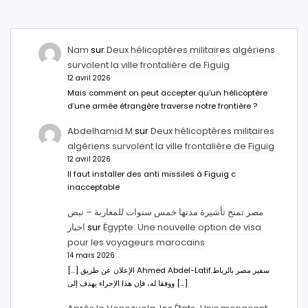
Nam
sur
Deux hélicoptères militaires algériens
survolent la ville frontalière de Figuig
12 avril 2026
Mais comment on peut accepter qu’un hélicoptère
d’une armée étrangère traverse notre frontière ?
Abdelhamid M
sur
Deux hélicoptères militaires
algériens survolent la ville frontalière de Figuig
12 avril 2026
Il faut installer des anti missiles à Figuig c
inacceptable
مصر تمنح تأشيرة مدتها خمس سنوات للمغاربة – نبض
اخبار
sur
Égypte: Une nouvelle option de visa
pour les voyageurs marocains
14 mars 2026
[…] الإعلان عن طريق Ahmed Abdel-Latifسفير مصر بالرباط.
ووفقا له، فإن هذا الإجراء يهدف إلى […]