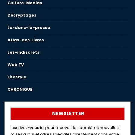
Culture-Medias
Décryptages
Lu-dans-la-presse
Atlas-des-livres
Les-indiscrets
Web TV
Lifestyle
CHRONIQUE
NEWSLETTER
Inscrivez-vous ici pour recevoir les dernières nouvelles,
mises à jour et offres spéciales directement dans votre