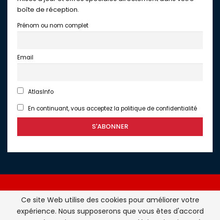
boîte de réception.
Prénom ou nom complet
Email
AtlasInfo
En continuant, vous acceptez la politique de confidentialité
Ce site Web utilise des cookies pour améliorer votre
expérience. Nous supposerons que vous êtes d'accord
Atlasinfo.fr : l'essentiel de l'actualité de la France et du