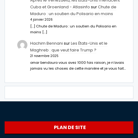
Après le Venezuela, les États-Unis menacent
Cuba et Groenland - Atlasinfo
sur
Chute de
Maduro : un soutien du Polisario en moins
4 janvier 2026
[…] Chute de Maduro : un soutien du Polisario en
moins […]
Hachim Bennani
sur
Les États-Unis et le
Maghreb : que veut faire Trump ?
21 novembre 2025
omar bendouro vous avez 1000 fois raison, je n'avais
jamais vu les choses de cette manière et je vous fait…
PLAN DE SITE