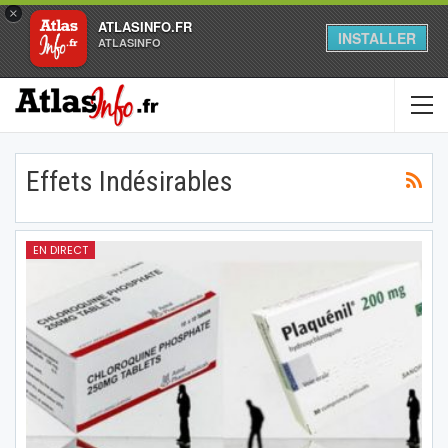
×
ATLASINFO.FR
INSTALLER
ATLASINFO
Effets Indésirables
EN DIRECT