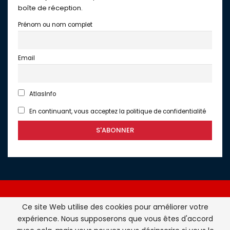
boîte de réception.
Prénom ou nom complet
Email
AtlasInfo
En continuant, vous acceptez la politique de confidentialité
Ce site Web utilise des cookies pour améliorer votre
expérience. Nous supposerons que vous êtes d'accord
Atlasinfo.fr : l'essentiel de l'actualité de la France et du