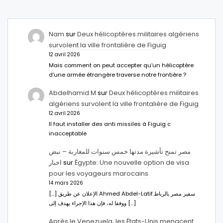
Nam
sur
Deux hélicoptères militaires algériens
survolent la ville frontalière de Figuig
12 avril 2026
Mais comment on peut accepter qu’un hélicoptère
d’une armée étrangère traverse notre frontière ?
Abdelhamid M
sur
Deux hélicoptères militaires
algériens survolent la ville frontalière de Figuig
12 avril 2026
Il faut installer des anti missiles à Figuig c
inacceptable
مصر تمنح تأشيرة مدتها خمس سنوات للمغاربة – نبض
اخبار
sur
Égypte: Une nouvelle option de visa
pour les voyageurs marocains
14 mars 2026
[…] الإعلان عن طريق Ahmed Abdel-Latifسفير مصر بالرباط.
ووفقا له، فإن هذا الإجراء يهدف إلى […]
Après le Venezuela, les États-Unis menacent