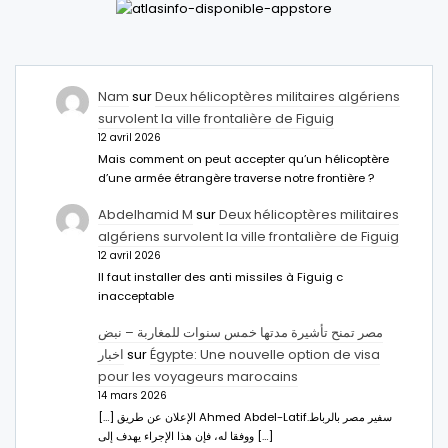
Nam
sur
Deux hélicoptères militaires algériens
survolent la ville frontalière de Figuig
12 avril 2026
Mais comment on peut accepter qu’un hélicoptère
d’une armée étrangère traverse notre frontière ?
Abdelhamid M
sur
Deux hélicoptères militaires
algériens survolent la ville frontalière de Figuig
12 avril 2026
Il faut installer des anti missiles à Figuig c
inacceptable
مصر تمنح تأشيرة مدتها خمس سنوات للمغاربة – نبض
اخبار
sur
Égypte: Une nouvelle option de visa
pour les voyageurs marocains
14 mars 2026
[…] الإعلان عن طريق Ahmed Abdel-Latifسفير مصر بالرباط.
ووفقا له، فإن هذا الإجراء يهدف إلى […]