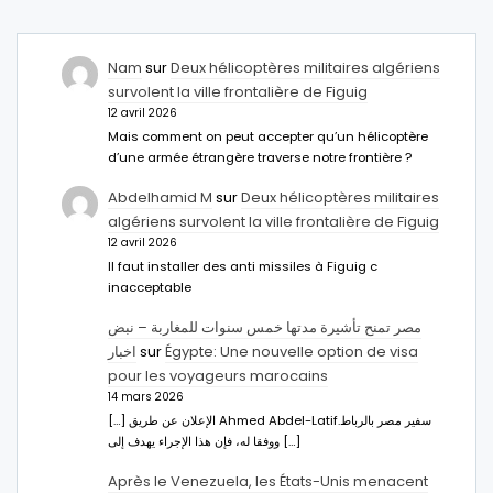
Nam
sur
Deux hélicoptères militaires algériens
survolent la ville frontalière de Figuig
12 avril 2026
Mais comment on peut accepter qu’un hélicoptère
d’une armée étrangère traverse notre frontière ?
Abdelhamid M
sur
Deux hélicoptères militaires
algériens survolent la ville frontalière de Figuig
12 avril 2026
Il faut installer des anti missiles à Figuig c
inacceptable
مصر تمنح تأشيرة مدتها خمس سنوات للمغاربة – نبض
اخبار
sur
Égypte: Une nouvelle option de visa
pour les voyageurs marocains
14 mars 2026
[…] الإعلان عن طريق Ahmed Abdel-Latifسفير مصر بالرباط.
ووفقا له، فإن هذا الإجراء يهدف إلى […]
Après le Venezuela, les États-Unis menacent