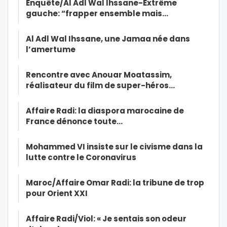
Enquête/Al Adl Wal Ihssane-Extrême
gauche: “frapper ensemble mais…
Al Adl Wal Ihssane, une Jamaa née dans
l’amertume
Rencontre avec Anouar Moatassim,
réalisateur du film de super-héros…
Affaire Radi: la diaspora marocaine de
France dénonce toute…
Mohammed VI insiste sur le civisme dans la
lutte contre le Coronavirus
Maroc/Affaire Omar Radi: la tribune de trop
pour Orient XXI
Affaire Radi/Viol: « Je sentais son odeur