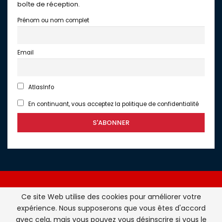
boîte de réception.
Prénom ou nom complet
Email
AtlasInfo
En continuant, vous acceptez la politique de confidentialité
Ce site Web utilise des cookies pour améliorer votre
expérience. Nous supposerons que vous êtes d'accord
Atlasinfo.fr : l'essentiel de l'actualité de la France et du
avec cela, mais vous pouvez vous désinscrire si vous le
Maghreb © Tous Droits Réservés - Atlasinfo- 2026