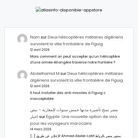
Nam
sur
Deux hélicoptères militaires algériens
survolent la ville frontalière de Figuig
12 avril 2026
Mais comment on peut accepter qu’un hélicoptère
d’une armée étrangère traverse notre frontière ?
Abdelhamid M
sur
Deux hélicoptères militaires
algériens survolent la ville frontalière de Figuig
12 avril 2026
Il faut installer des anti missiles à Figuig c
inacceptable
مصر تمنح تأشيرة مدتها خمس سنوات للمغاربة – نبض
اخبار
sur
Égypte: Une nouvelle option de visa
pour les voyageurs marocains
14 mars 2026
[…] الإعلان عن طريق Ahmed Abdel-Latifسفير مصر بالرباط.