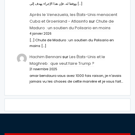
ووفقا له، فإن هذا الإجراء يهدف إلى […]
Après le Venezuela, les États-Unis menacent
Cuba et Groenland - Atlasinfo
sur
Chute de
Maduro : un soutien du Polisario en moins
4 janvier 2026
[…] Chute de Maduro : un soutien du Polisario en
moins […]
Hachim Bennani
sur
Les États-Unis et le
Maghreb : que veut faire Trump ?
21 novembre 2025
omar bendouro vous avez 1000 fois raison, je n'avais
jamais vu les choses de cette manière et je vous fait…