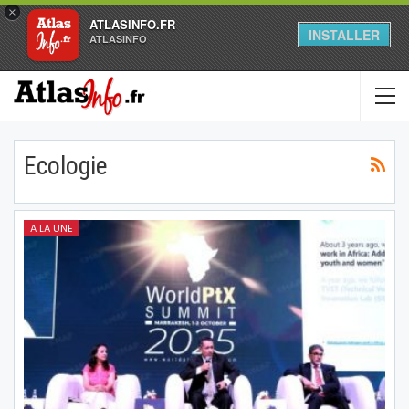
×
ATLASINFO.FR
INSTALLER
ATLASINFO
Ecologie
A LA UNE