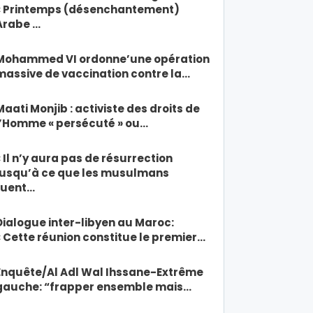
« Printemps (désenchantement)
Arabe …
Mohammed VI ordonne’une opération
massive de vaccination contre la…
Maati Monjib : activiste des droits de
l’Homme « persécuté » ou…
« Il n’y aura pas de résurrection
jusqu’à ce que les musulmans
tuent…
Dialogue inter-libyen au Maroc:
« Cette réunion constitue le premier…
Enquête/Al Adl Wal Ihssane-Extrême
gauche: “frapper ensemble mais…