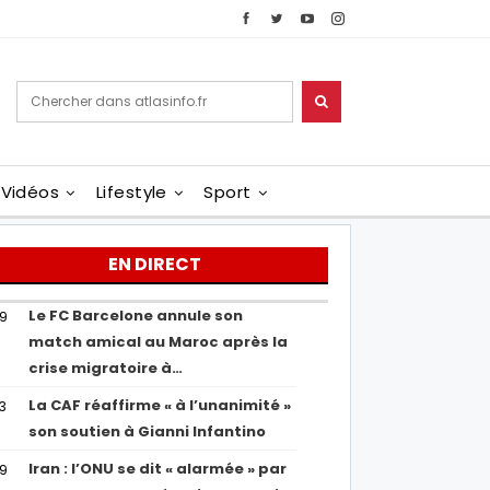
Vidéos
Lifestyle
Sport
EN DIRECT
Le FC Barcelone annule son
19
match amical au Maroc après la
crise migratoire à…
La CAF réaffirme « à l’unanimité »
13
son soutien à Gianni Infantino
Iran : l’ONU se dit « alarmée » par
29