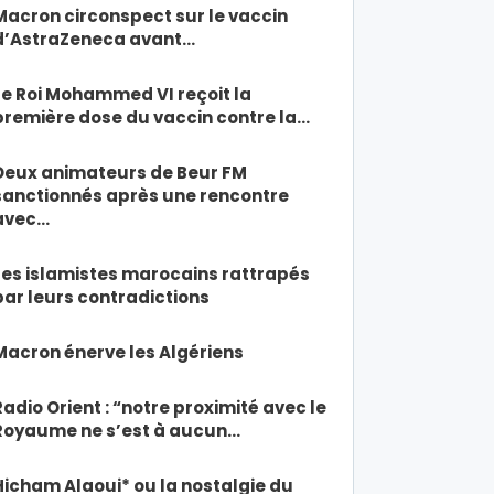
Macron circonspect sur le vaccin
d’AstraZeneca avant…
Le Roi Mohammed VI reçoit la
première dose du vaccin contre la…
Deux animateurs de Beur FM
sanctionnés après une rencontre
avec…
Les islamistes marocains rattrapés
par leurs contradictions
Macron énerve les Algériens
Radio Orient : “notre proximité avec le
Royaume ne s’est à aucun…
Hicham Alaoui* ou la nostalgie du