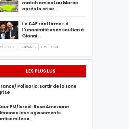
match amical au Maroc
après la crise…
La CAF réaffirme « à
l’unanimité » son soutien à
Gianni…
RÉCÉDENT
SUIVANT
1 De 30 841
LES PLUS LUS
France/ Polisario: sortir de la zone
grise
Beur FM/Israël: Rose Ameziane
dénonce les « agissements
antisémites »…