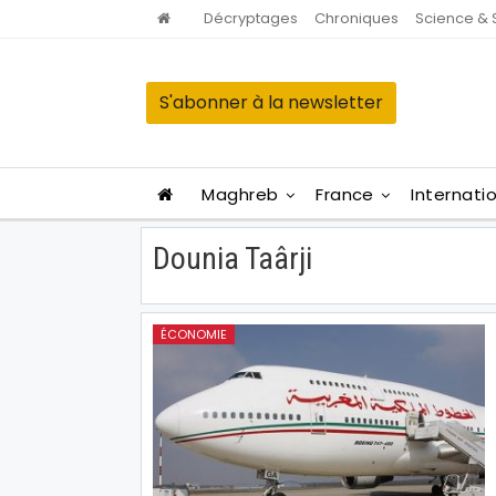
Décryptages
Chroniques
Science & 
S'abonner à la newsletter
Maghreb
France
Internati
Dounia Taârji
ÉCONOMIE