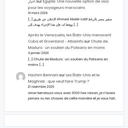
اخبار
sur
Égypte: Une nouvelle option de visa
pour les voyageurs marocains
14 mars 2026
[…] الإعلان عن طريق Ahmed Abdel-Latifسفير مصر بالرباط.
ووفقا له، فإن هذا الإجراء يهدف إلى […]
Après le Venezuela, les États-Unis menacent
Cuba et Groenland - Atlasinfo
sur
Chute de
Maduro : un soutien du Polisario en moins
4 janvier 2026
[…] Chute de Maduro : un soutien du Polisario en
moins […]
Hachim Bennani
sur
Les États-Unis et le
Maghreb : que veut faire Trump ?
21 novembre 2025
omar bendouro vous avez 1000 fois raison, je n'avais
jamais vu les choses de cette manière et je vous fait…