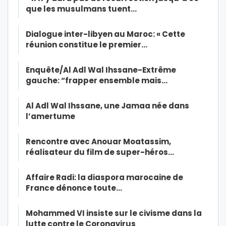
que les musulmans tuent…
Dialogue inter-libyen au Maroc: « Cette
réunion constitue le premier…
Enquête/Al Adl Wal Ihssane-Extrême
gauche: “frapper ensemble mais…
Al Adl Wal Ihssane, une Jamaa née dans
l’amertume
Rencontre avec Anouar Moatassim,
réalisateur du film de super-héros…
Affaire Radi: la diaspora marocaine de
France dénonce toute…
Mohammed VI insiste sur le civisme dans la
lutte contre le Coronavirus