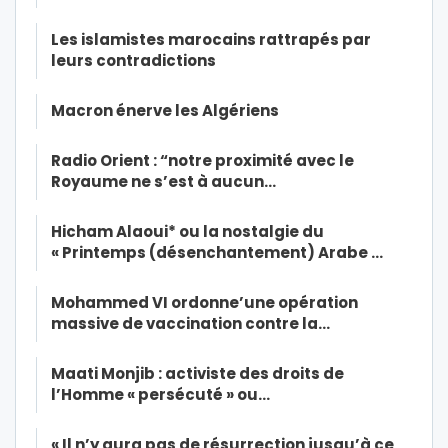
Les islamistes marocains rattrapés par
leurs contradictions
Macron énerve les Algériens
Radio Orient : “notre proximité avec le
Royaume ne s’est à aucun…
Hicham Alaoui* ou la nostalgie du
« Printemps (désenchantement) Arabe …
Mohammed VI ordonne’une opération
massive de vaccination contre la…
Maati Monjib : activiste des droits de
l’Homme « persécuté » ou…
« Il n’y aura pas de résurrection jusqu’à ce