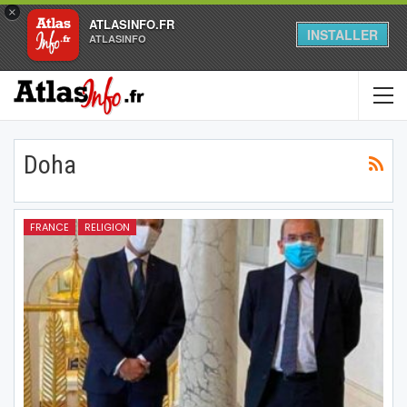
×
ATLASINFO.FR
INSTALLER
ATLASINFO
Doha
FRANCE
RELIGION