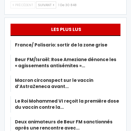
PRÉCÉDENT
SUIVANT
1 De 30 848
LES PLUS LUS
France/ Polisario: sortir de la zone grise
Beur FM/Israël: Rose Ameziane dénonce les
« agissements antisémites »…
Macron circonspect sur le vaccin
d’AstraZeneca avant…
Le Roi Mohammed VI reçoit la première dose
du vaccin contre la…
Deux animateurs de Beur FM sanctionnés
après une rencontre avec…