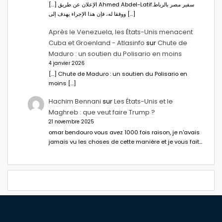
[…] الإعلان عن طريق Ahmed Abdel-Latifسفير مصر بالرباط.
ووفقا له، فإن هذا الإجراء يهدف إلى […]
Après le Venezuela, les États-Unis menacent
Cuba et Groenland - Atlasinfo
sur
Chute de
Maduro : un soutien du Polisario en moins
4 janvier 2026
[…] Chute de Maduro : un soutien du Polisario en
moins […]
Hachim Bennani
sur
Les États-Unis et le
Maghreb : que veut faire Trump ?
21 novembre 2025
omar bendouro vous avez 1000 fois raison, je n'avais
jamais vu les choses de cette manière et je vous fait…