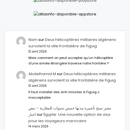
Nam
sur
Deux hélicoptères militaires algériens
survolent la ville frontalière de Figuig
12 avril 2026
Mais comment on peut accepter qu’un hélicoptère
d’une armée étrangère traverse notre frontière ?
Abdelhamid M
sur
Deux hélicoptères militaires
algériens survolent la ville frontalière de Figuig
12 avril 2026
Il faut installer des anti missiles à Figuig c
inacceptable
مصر تمنح تأشيرة مدتها خمس سنوات للمغاربة – نبض
اخبار
sur
Égypte: Une nouvelle option de visa
pour les voyageurs marocains
14 mars 2026