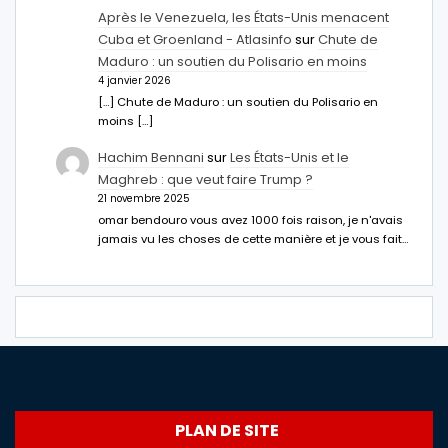
Après le Venezuela, les États-Unis menacent
Cuba et Groenland - Atlasinfo
sur
Chute de
Maduro : un soutien du Polisario en moins
4 janvier 2026
[…] Chute de Maduro : un soutien du Polisario en
moins […]
Hachim Bennani
sur
Les États-Unis et le
Maghreb : que veut faire Trump ?
21 novembre 2025
omar bendouro vous avez 1000 fois raison, je n'avais
jamais vu les choses de cette manière et je vous fait…
PLAN DE SITE