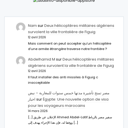
Nam
sur
Deux hélicoptères militaires algériens
survolent la ville frontalière de Figuig
12 avril 2026
Mais comment on peut accepter qu’un hélicoptère
d’une armée étrangère traverse notre frontière ?
Abdelhamid M
sur
Deux hélicoptères militaires
algériens survolent la ville frontalière de Figuig
12 avril 2026
Il faut installer des anti missiles à Figuig c
inacceptable
مصر تمنح تأشيرة مدتها خمس سنوات للمغاربة – نبض
اخبار
sur
Égypte: Une nouvelle option de visa
pour les voyageurs marocains
14 mars 2026
[…] الإعلان عن طريق Ahmed Abdel-Latifسفير مصر بالرباط.
ووفقا له، فإن هذا الإجراء يهدف إلى […]