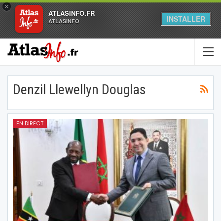
×
ATLASINFO.FR
INSTALLER
ATLASINFO
Denzil Llewellyn Douglas
EN DIRECT