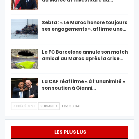
Sebta : « Le Maroc honore toujours
ses engagements », affirme une…
Le FC Barcelone annule son match
amical au Maroc après la crise…
La CAF réaffirme « à l’unanimité »
son soutien à Gianni…
PRÉCÉDENT
SUIVANT
1 De 30 841
LES PLUS LUS