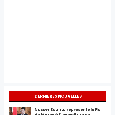
DERNIÈRES NOUVELLES
Nasser Bourita représente le Roi
du Maroc à l’investiture du…