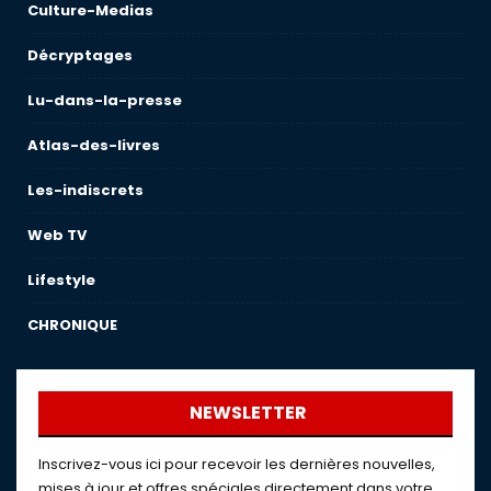
Culture-Medias
Décryptages
Lu-dans-la-presse
Atlas-des-livres
Les-indiscrets
Web TV
Lifestyle
CHRONIQUE
NEWSLETTER
Inscrivez-vous ici pour recevoir les dernières nouvelles,
mises à jour et offres spéciales directement dans votre