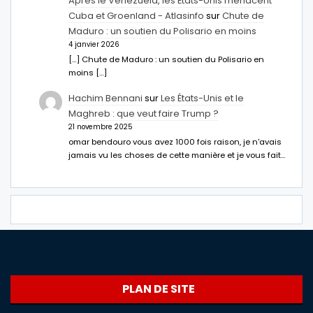
Après le Venezuela, les États-Unis menacent
Cuba et Groenland - Atlasinfo
sur
Chute de
Maduro : un soutien du Polisario en moins
4 janvier 2026
[…] Chute de Maduro : un soutien du Polisario en
moins […]
Hachim Bennani
sur
Les États-Unis et le
Maghreb : que veut faire Trump ?
21 novembre 2025
omar bendouro vous avez 1000 fois raison, je n'avais
jamais vu les choses de cette manière et je vous fait…
PLAN DE SITE