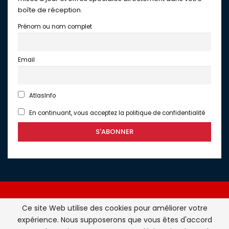
boîte de réception.
Prénom ou nom complet
Email
AtlasInfo
En continuant, vous acceptez la politique de confidentialité
Ce site Web utilise des cookies pour améliorer votre
expérience. Nous supposerons que vous êtes d'accord
Atlasinfo.fr : l'essentiel de l'actualité de la France et du