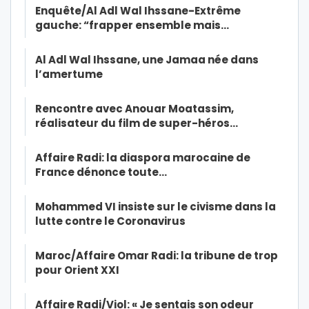
Enquête/Al Adl Wal Ihssane-Extrême
gauche: “frapper ensemble mais…
Al Adl Wal Ihssane, une Jamaa née dans
l’amertume
Rencontre avec Anouar Moatassim,
réalisateur du film de super-héros…
Affaire Radi: la diaspora marocaine de
France dénonce toute…
Mohammed VI insiste sur le civisme dans la
lutte contre le Coronavirus
Maroc/Affaire Omar Radi: la tribune de trop
pour Orient XXI
Affaire Radi/Viol: « Je sentais son odeur