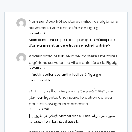
Nam
sur
Deux hélicoptères militaires algériens
survolent la ville frontalière de Figuig
12 avril 2026
Mais comment on peut accepter qu’un hélicoptère
d’une armée étrangère traverse notre frontière ?
Abdelhamid M
sur
Deux hélicoptères militaires
algériens survolent la ville frontalière de Figuig
12 avril 2026
Il faut installer des anti missiles à Figuig c
inacceptable
مصر تمنح تأشيرة مدتها خمس سنوات للمغاربة – نبض
اخبار
sur
Égypte: Une nouvelle option de visa
pour les voyageurs marocains
14 mars 2026
[…] الإعلان عن طريق Ahmed Abdel-Latifسفير مصر بالرباط.
ووفقا له، فإن هذا الإجراء يهدف إلى […]