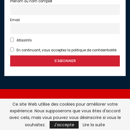
Prénom ou nom complet
Email
AtlasInfo
En continuant, vous acceptez la politique de confidentialité
Ce site Web utilise des cookies pour améliorer votre
expérience. Nous supposerons que vous êtes d'accord
Atlasinfo.fr : l'essentiel de l'actualité de la France et du
avec cela, mais vous pouvez vous désinscrire si vous le
Maghreb © Tous Droits Réservés - Atlasinfo- 2026
souhaitez.
J'accepte
Lire la suite
ATLASINFO