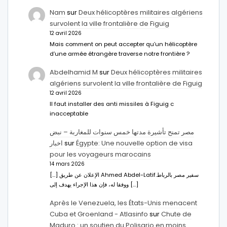
Nam
sur
Deux hélicoptères militaires algériens
survolent la ville frontalière de Figuig
12 avril 2026
Mais comment on peut accepter qu’un hélicoptère
d’une armée étrangère traverse notre frontière ?
Abdelhamid M
sur
Deux hélicoptères militaires
algériens survolent la ville frontalière de Figuig
12 avril 2026
Il faut installer des anti missiles à Figuig c
inacceptable
مصر تمنح تأشيرة مدتها خمس سنوات للمغاربة – نبض
اخبار
sur
Égypte: Une nouvelle option de visa
pour les voyageurs marocains
14 mars 2026
[…] الإعلان عن طريق Ahmed Abdel-Latifسفير مصر بالرباط.
ووفقا له، فإن هذا الإجراء يهدف إلى […]
Après le Venezuela, les États-Unis menacent
Cuba et Groenland - Atlasinfo
sur
Chute de
Maduro : un soutien du Polisario en moins