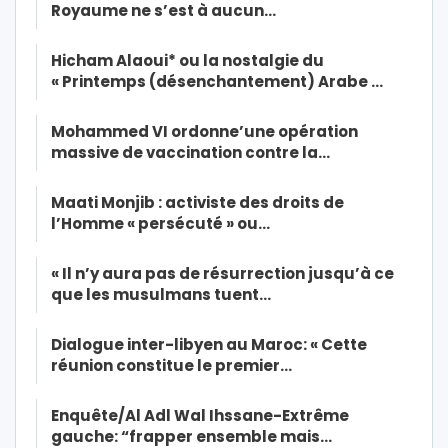
Royaume ne s’est à aucun…
Hicham Alaoui* ou la nostalgie du
« Printemps (désenchantement) Arabe …
Mohammed VI ordonne’une opération
massive de vaccination contre la…
Maati Monjib : activiste des droits de
l’Homme « persécuté » ou…
« Il n’y aura pas de résurrection jusqu’à ce
que les musulmans tuent…
Dialogue inter-libyen au Maroc: « Cette
réunion constitue le premier…
Enquête/Al Adl Wal Ihssane-Extrême
gauche: “frapper ensemble mais…