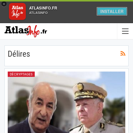
×
ATLASINFO.FR
INSTALLER
ATLASINFO
Délires
DÉCRYPTAGES