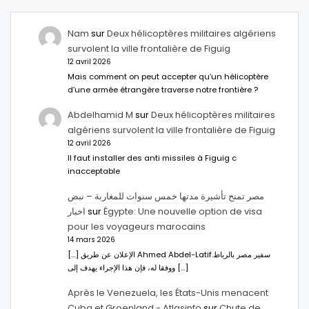
Nam
sur
Deux hélicoptères militaires algériens
survolent la ville frontalière de Figuig
12 avril 2026
Mais comment on peut accepter qu’un hélicoptère
d’une armée étrangère traverse notre frontière ?
Abdelhamid M
sur
Deux hélicoptères militaires
algériens survolent la ville frontalière de Figuig
12 avril 2026
Il faut installer des anti missiles à Figuig c
inacceptable
مصر تمنح تأشيرة مدتها خمس سنوات للمغاربة – نبض
اخبار
sur
Égypte: Une nouvelle option de visa
pour les voyageurs marocains
14 mars 2026
[…] الإعلان عن طريق Ahmed Abdel-Latifسفير مصر بالرباط.
ووفقا له، فإن هذا الإجراء يهدف إلى […]
Après le Venezuela, les États-Unis menacent
Cuba et Groenland - Atlasinfo
sur
Chute de