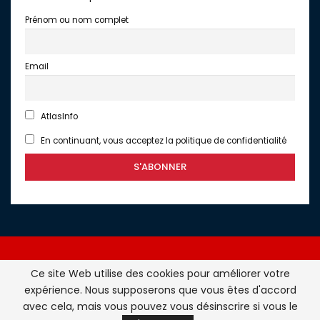
Prénom ou nom complet
Email
AtlasInfo
En continuant, vous acceptez la politique de confidentialité
Ce site Web utilise des cookies pour améliorer votre
expérience. Nous supposerons que vous êtes d'accord
Atlasinfo.fr : l'essentiel de l'actualité de la France et du
avec cela, mais vous pouvez vous désinscrire si vous le
Maghreb © Tous Droits Réservés - Atlasinfo- 2026