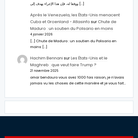
ووفقا له، فإن هذا الإجراء يهدف إلى […]
Après le Venezuela, les États-Unis menacent
Cuba et Groenland - Atlasinfo
sur
Chute de
Maduro : un soutien du Polisario en moins
4 janvier 2026
[…] Chute de Maduro : un soutien du Polisario en
moins […]
Hachim Bennani
sur
Les États-Unis et le
Maghreb : que veut faire Trump ?
21 novembre 2025
omar bendouro vous avez 1000 fois raison, je n'avais
jamais vu les choses de cette manière et je vous fait…