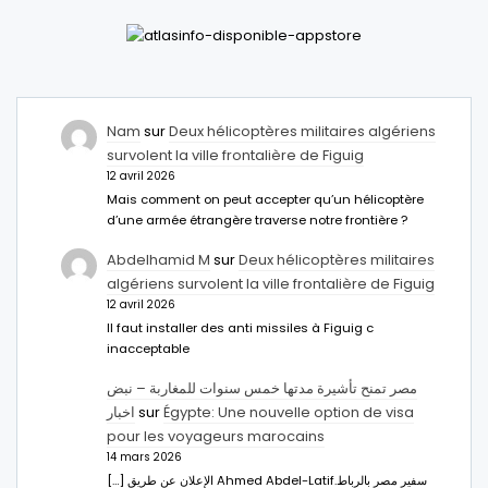
Nam
sur
Deux hélicoptères militaires algériens
survolent la ville frontalière de Figuig
12 avril 2026
Mais comment on peut accepter qu’un hélicoptère
d’une armée étrangère traverse notre frontière ?
Abdelhamid M
sur
Deux hélicoptères militaires
algériens survolent la ville frontalière de Figuig
12 avril 2026
Il faut installer des anti missiles à Figuig c
inacceptable
مصر تمنح تأشيرة مدتها خمس سنوات للمغاربة – نبض
اخبار
sur
Égypte: Une nouvelle option de visa
pour les voyageurs marocains
14 mars 2026
[…] الإعلان عن طريق Ahmed Abdel-Latifسفير مصر بالرباط.