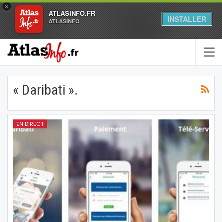
×
ATLASINFO.FR
INSTALLER
ATLASINFO
« Daribati ».
EN DIRECT