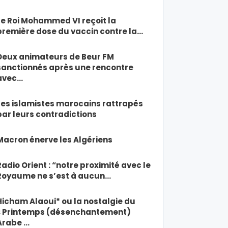
Le Roi Mohammed VI reçoit la
première dose du vaccin contre la…
Deux animateurs de Beur FM
sanctionnés après une rencontre
avec…
Les islamistes marocains rattrapés
par leurs contradictions
Macron énerve les Algériens
Radio Orient : “notre proximité avec le
Royaume ne s’est à aucun…
Hicham Alaoui* ou la nostalgie du
« Printemps (désenchantement)
Arabe …