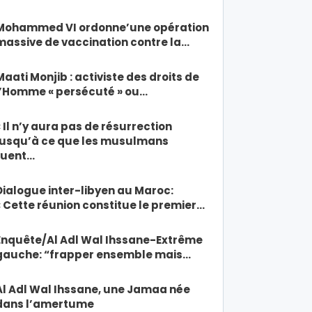
Mohammed VI ordonne’une opération
massive de vaccination contre la…
Maati Monjib : activiste des droits de
l’Homme « persécuté » ou…
« Il n’y aura pas de résurrection
jusqu’à ce que les musulmans
tuent…
Dialogue inter-libyen au Maroc:
« Cette réunion constitue le premier…
Enquête/Al Adl Wal Ihssane-Extrême
gauche: “frapper ensemble mais…
Al Adl Wal Ihssane, une Jamaa née
dans l’amertume