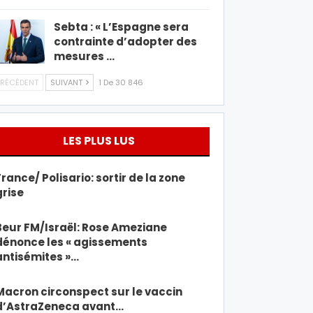
Sebta : « L’Espagne sera
contrainte d’adopter des
mesures …
RÉCÉDENT
SUIVANT
1 De 30 846
LES PLUS LUS
France/ Polisario: sortir de la zone
grise
Beur FM/Israël: Rose Ameziane
dénonce les « agissements
antisémites »…
Macron circonspect sur le vaccin
d’AstraZeneca avant…