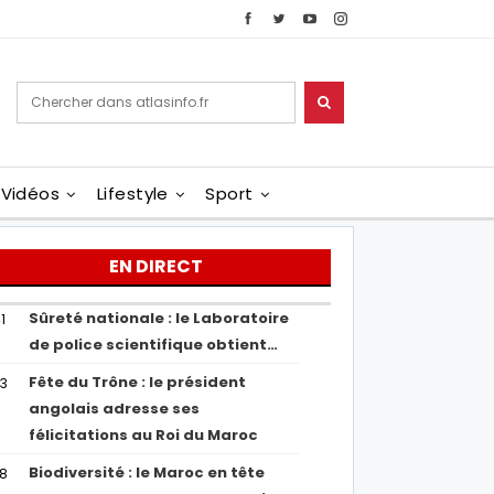
Vidéos
Lifestyle
Sport
EN DIRECT
Sûreté nationale : le Laboratoire
1
de police scientifique obtient…
Fête du Trône : le président
43
angolais adresse ses
félicitations au Roi du Maroc
Biodiversité : le Maroc en tête
38