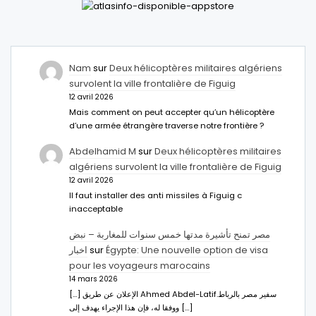
Nam
sur
Deux hélicoptères militaires algériens
survolent la ville frontalière de Figuig
12 avril 2026
Mais comment on peut accepter qu’un hélicoptère
d’une armée étrangère traverse notre frontière ?
Abdelhamid M
sur
Deux hélicoptères militaires
algériens survolent la ville frontalière de Figuig
12 avril 2026
Il faut installer des anti missiles à Figuig c
inacceptable
مصر تمنح تأشيرة مدتها خمس سنوات للمغاربة – نبض
اخبار
sur
Égypte: Une nouvelle option de visa
pour les voyageurs marocains
14 mars 2026
[…] الإعلان عن طريق Ahmed Abdel-Latifسفير مصر بالرباط.
ووفقا له، فإن هذا الإجراء يهدف إلى […]